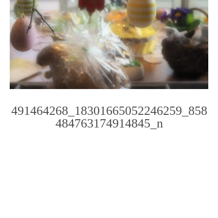
491464268_18301665052246259_858
484763174914845_n
Photo
Navigation