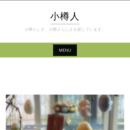
Skip
to
小樽人
content
小樽らしさ、小樽人らしさを探しています。
MENU
Skip
to
content