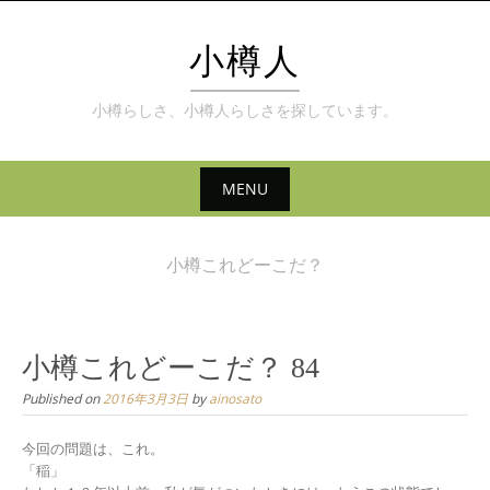
Skip
to
小樽人
content
小樽らしさ、小樽人らしさを探しています。
MENU
Skip
to
小樽これどーこだ？
content
小樽これどーこだ？ 84
Published on
2016年3月3日
by
ainosato
今回の問題は、これ。
「稲」