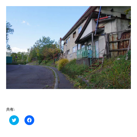
共有:
ク
F
リ
a
ッ
c
ク
e
し
b