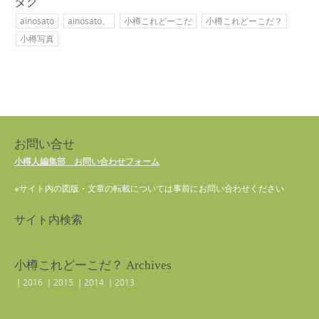
タグ
ainosato
ainosato、
小樽これどーこだ
小樽これどーこだ？
小樽写真
お問い合せ
小樽人編集部 お問い合わせフォーム
※サイト内の図版・文章の転載については事前にお問い合わせください
サイト内検索
小樽これどーこだ？ Archives
｜
2016
｜
2015
｜
2014
｜
2013