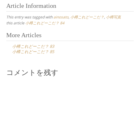
て
o
Article Information
T
o
w
k
i
で
This entry was tagged with
ainosato
,
小樽これどーこだ？
,
小樽写真
t
共
t
有
this article
小樽これどーこだ？ 84
e
す
r
る
Post
More Articles
で
に
共
は
navigation
有
ク
小樽これどーこだ？ 83
(
リ
新
ッ
小樽これどーこだ？ 85
し
ク
い
し
ウ
て
ィ
く
ン
だ
コメントを残す
ド
さ
ウ
い
で
(
開
新
き
し
ま
い
す
ウ
)
ィ
ン
ド
ウ
で
開
き
ま
す