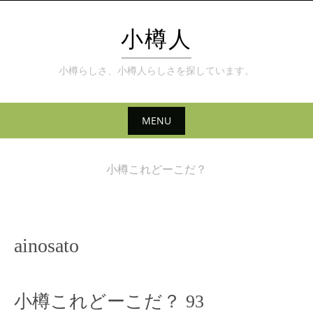
Skip
to
小樽人
content
小樽らしさ、小樽人らしさを探しています。
MENU
Skip
to
小樽これどーこだ？
content
ainosato
小樽これどーこだ？ 93