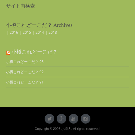
サイト内検索
小樽これどーこだ？ Archives
｜
2016
｜
2015
｜
2014
｜
2013
小樽これどーこだ？
小樽これどーこだ？ 93
小樽これどーこだ？ 92
小樽これどーこだ？ 91
Copyright © 2026 小樽人. All rights reserved.