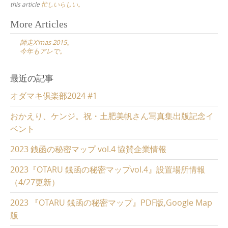
this article
忙しいらしい。
Post
More Articles
navigation
師走X’mas 2015。
今年もアレで。
最近の記事
オダマキ倶楽部2024 #1
おかえり、ケンジ。祝・土肥美帆さん写真集出版記念イ
ベント
2023 銭函の秘密マップ vol.4 協賛企業情報
2023『OTARU 銭函の秘密マップvol.4』設置場所情報
（4/27更新）
2023 『OTARU 銭函の秘密マップ』PDF版,Google Map
版