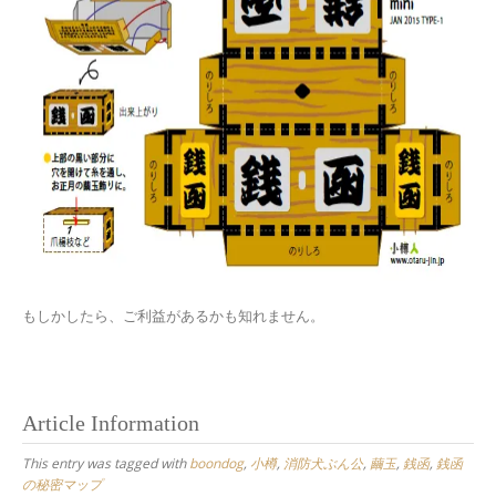
もしかしたら、ご利益があるかも知れません。
Article Information
This entry was tagged with
boondog
,
小樽
,
消防犬ぶん公
,
繭玉
,
銭函
,
銭函
の秘密マップ