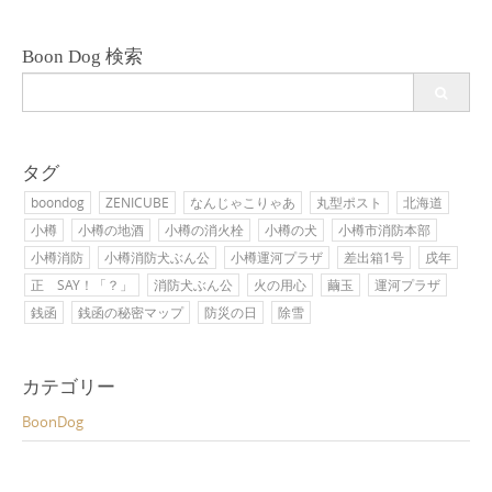
Boon Dog 検索
Search
for:
タグ
boondog
ZENICUBE
なんじゃこりゃあ
丸型ポスト
北海道
小樽
小樽の地酒
小樽の消火栓
小樽の犬
小樽市消防本部
小樽消防
小樽消防犬ぶん公
小樽運河プラザ
差出箱1号
戌年
正 SAY！「？」
消防犬ぶん公
火の用心
繭玉
運河プラザ
銭函
銭函の秘密マップ
防災の日
除雪
カテゴリー
BoonDog