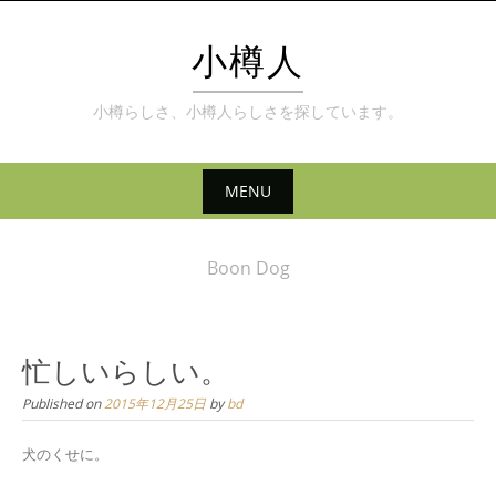
Skip
to
小樽人
content
小樽らしさ、小樽人らしさを探しています。
MENU
Skip
to
Boon Dog
content
忙しいらしい。
Published on
2015年12月25日
by
bd
犬のくせに。