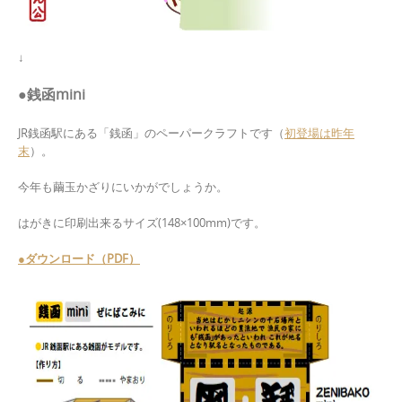
↓
●銭函mini
JR銭函駅にある「銭函」のペーパークラフトです（
初登場は昨年
末
）。
今年も繭玉かざりにいかがでしょうか。
はがきに印刷出来るサイズ(148×100mm)です。
●ダウンロード（PDF）