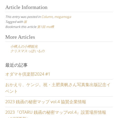
し
b
て
o
Article Information
T
o
w
k
i
で
This entry was posted in
Column
,
mogamoga
t
共
t
有
Tagged with
坂
e
す
Bookmark this article
第1回 mo樽
r
る
で
に
共
は
Post
More Articles
有
ク
(
リ
navigation
新
ッ
小樽人の小樽観光
し
ク
クリスマスっぽいもの
い
し
ウ
て
ィ
く
ン
だ
最近の記事
ド
さ
ウ
い
で
(
オダマキ倶楽部2024 #1
開
新
き
し
ま
い
おかえり、ケンジ。祝・土肥美帆さん写真集出版記念イ
す
ウ
)
ィ
ベント
ン
ド
ウ
2023 銭函の秘密マップ vol.4 協賛企業情報
で
開
き
2023『OTARU 銭函の秘密マップvol.4』設置場所情報
ま
す