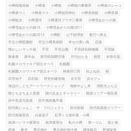
小樽桜陽高校
小樽港
小樽猫
小樽猫の事務所
小樽産のシャコ
小樽産ウニ
小樽産マス
小樽稲荷神社
小樽美術館
小樽茶屋
小樽観光
小樽運河
小樽運河プラザ三番庫
小樽雪あかりの路
小樽雪あかりの路16
小樽雪あかりの路2011
小樽雪あかりの路2013
小樽駅
山下絵理奈
巣穴へ帰る
市立小樽図書館
市立小樽美術館
幸せの青い鳥
忍路
懐かしいマッチ箱
手宮
手宮公園
手宮緑化植物園
手宮線
新倉屋
新年会
新羽田国際空港
月刊おたる
朝里
木骨石造
札幌スロヴァキア国立オペラ
札幌圏
札幌圏スロヴァキア国立オペラ
林家卯三郎
桂よね吉
桜
武市知子
武石聡
歴史的建造物
水天宮
浜カフェ
海辺のこどもアートワークショップ
海鮮やよし丼
消防犬ぶん公
猫とちまちま人形展
猫の足あとギャラリー
猫巡りツアー報告展
田中良直写真展
田中酒造亀甲蔵
田代島にゃんこ・ザ・プロジェクト
田代島猫
田代島猫巡りツアー
田代島猫景色
白坂道子
石澤ミヨ遺作展・小樽
祝津パノラマ展望台
祝津展望台
私の小樽
第一ゴム
籠と猫
群来
藪半
豊足神社
豊足神社例大祭
輝楽飯店
野瀬栄進