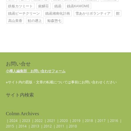
鉄板カツミート
銀鱗荘
銭函
銭函KAMOME
銭函ビーチクリーン
銭函湘南化計画
雪あかりボランティア
館
高山美香
鮭の遡上
鯨森惣七
お問い合せ
小樽人編集部 お問い合わせフォーム
※サイト内の図版・文章の転載については事前にお問い合わせください
サイト内検索
Colmn Archives
｜
2024
｜
2023
｜
2022
｜
2021
｜
2020
｜
2019
｜
2018
｜
2017
｜
2016
｜
2015
｜
2014
｜
2013
｜
2012
｜
2011
｜
2010