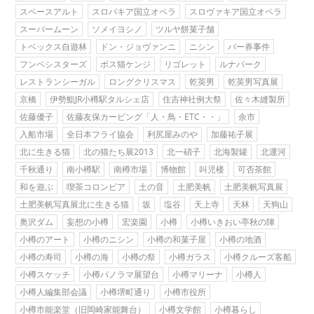
スペースアルト
スロバキア国立オペラ
スロヴァキア国立オペラ
スーパームーン
ソメイヨシノ
ツルヤ餅菓子舗
トベックス自遊林
ドン・ジョヴァンニ
ニシン
パー券事件
フンペシスターズ
ボス猫ケンジ
リゴレット
ルナパーク
レストランシーガル
ロングクリスマス
乾英男
乾英男写真展
京橋
伊勢鮨JR小樽駅タルシェ店
住吉神社例大祭
佐々木縫製所
佐藤優子
佐藤友保カービング「人・鳥・ETC・・」
余市
入船市場
全日本フライ協会
利尻屋みのや
加藤祐子展
北に生きる猫
北の猫たち展2013
北一硝子
北海製罐
北運河
千秋通り
南小樽駅
南樽市場
博物館
叫児楼
可否茶館
和を遊ぶ
喫茶コロンビア
土の音
土肥美帆
土肥美帆写真展
土肥美帆写真展北に生きる猫
坂
塩谷
天上寺
天林
天狗山
奥沢ダム
妄想の小樽
宏楽園
小樽
小樽いきおい亭秋の陣
小樽のアート
小樽のニシン
小樽の和菓子屋
小樽の地酒
小樽の寿司
小樽の海
小樽の祭
小樽ガラス
小樽クルーズ客船
小樽スケッチ
小樽パノラマ展望台
小樽マリーナ
小樽人
小樽人編集部会議
小樽堺町通り
小樽市役所
小樽市能楽堂（旧岡崎家能舞台）
小樽文学館
小樽暮らし