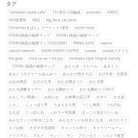
タグ
"zenibako styale cafe"
731系G-120編成
ainosato
AIRDO
AKY総選挙
BBQ
big_face_cat_kenji
Christmasきばらしマーケット+楽市
eishin nose
OTARU銭函の秘密マップ
OTARU 銭函の秘密マップ
OTARU銭函の秘密マップ20220801
PRING GATE
rapora
satoshi takeishi
SNOW DROPS COFFEE
sunaie
sunaieスナイエ
the gate
vivre sa vie + mi-yyu
Zenibako Style Shop & Garelly
「OTARU 銭函の秘密マップ」
あとりゑ・クレール
あまとう
あまとうのクリームあんみつ
あんかけ焼きそば
えびす岩・大黒岩
おおみ商店
おさかな市
おたる潮まつり
おたる祭
おたる謎解きツアー
おたる雛めぐり
おたる雛めぐり2013
おもしろい間違い
お知らせ
お食事の店三平
かすり
かま栄
しゃこ
じょっぱり亭
ちまちま人形
つくし牧田
つちのね
なえぼ
にっぽん丸
ふわラー写真展
ほっこり温まりたいね
みんなケンジが好きになる
みんなケンジを好きになる
ゆうたろう
エゾ山桜
オダマキ倶楽部
キャンドル作り
ギャラリームーン
クリスマス
グルメ
ケンジ
サン・プリンセス
シロクマ食堂