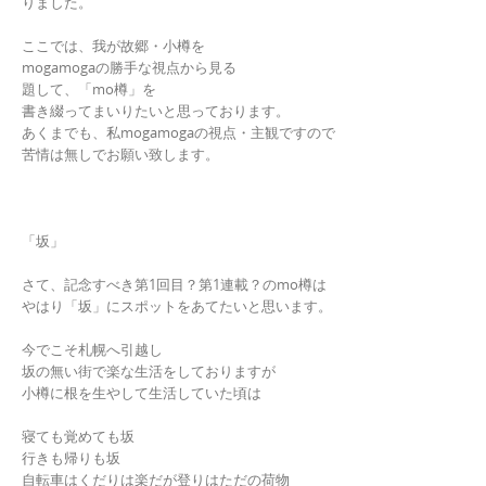
りました。
ここでは、我が故郷・小樽を
mogamogaの勝手な視点から見る
題して、「mo樽」を
書き綴ってまいりたいと思っております。
あくまでも、私mogamogaの視点・主観ですので
苦情は無しでお願い致します。
「坂」
さて、記念すべき第1回目？第1連載？のmo樽は
やはり「坂」にスポットをあてたいと思います。
今でこそ札幌へ引越し
坂の無い街で楽な生活をしておりますが
小樽に根を生やして生活していた頃は
寝ても覚めても坂
行きも帰りも坂
自転車はくだりは楽だが登りはただの荷物