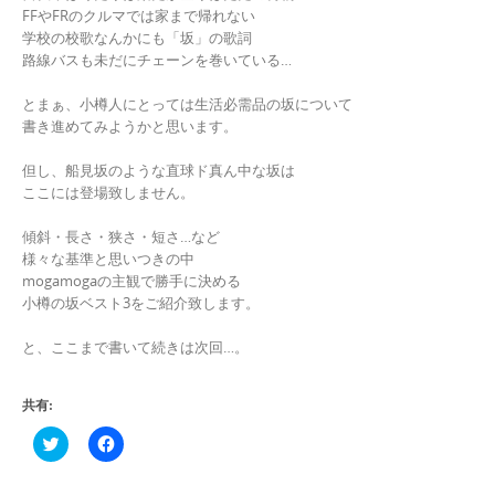
FFやFRのクルマでは家まで帰れない
学校の校歌なんかにも「坂」の歌詞
路線バスも未だにチェーンを巻いている…
とまぁ、小樽人にとっては生活必需品の坂について
書き進めてみようかと思います。
但し、船見坂のような直球ド真ん中な坂は
ここには登場致しません。
傾斜・長さ・狭さ・短さ…など
様々な基準と思いつきの中
mogamogaの主観で勝手に決める
小樽の坂ベスト3をご紹介致します。
と、ここまで書いて続きは次回…。
共有:
ク
F
リ
a
ッ
c
ク
e