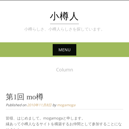
Skip
to
小樽人
content
小樽らしさ、小樽人らしさを探しています。
MENU
Skip
to
Column
content
第1回 mo樽
Published on
2010年11月8日
by
mogamoga
皆様、はじめまして。mogamogaと申します。
縁あって小樽人なるサイトを構築するお仲間として参加することにな