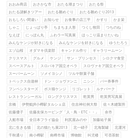
おおみ商店
おさかな市
おたる潮まつり
おたる祭
おたる謎解きツアー
おたる雛めぐり
おたる雛めぐり2013
おもしろい間違い
お知らせ
お食事の店三平
かすり
かま栄
しゃこ
じょっぱり亭
ちまちま人形
つくし牧田
つちのね
なえぼ
にっぽん丸
ふわラー写真展
ほっこり温まりたいね
みんなケンジが好きになる
みんなケンジを好きになる
ゆうたろう
エゾ山桜
オダマキ倶楽部
キャンドル作り
ギャラリームーン
クリスマス
グルメ
ケンジ
サン・プリンセス
シロクマ食堂
スペースアルト
スロバキア国立オペラ
スロヴァキア国立オペラ
スーパームーン
ソメイヨシノ
ツルヤ餅菓子舗
トベックス自遊林
ドン・ジョヴァンニ
ニシン
パー券事件
フンペシスターズ
ボス猫ケンジ
リゴレット
ルナパーク
レストランシーガル
ロングクリスマス
乾英男
乾英男写真展
京橋
伊勢鮨JR小樽駅タルシェ店
住吉神社例大祭
佐々木縫製所
佐藤優子
佐藤友保カービング「人・鳥・ETC・・」
余市
入船市場
全日本フライ協会
利尻屋みのや
加藤祐子展
北に生きる猫
北の猫たち展2013
北一硝子
北海製罐
北運河
千秋通り
南小樽駅
南樽市場
博物館
叫児楼
可否茶館