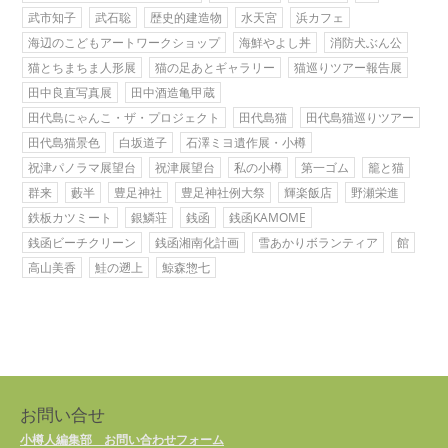
武市知子
武石聡
歴史的建造物
水天宮
浜カフェ
海辺のこどもアートワークショップ
海鮮やよし丼
消防犬ぶん公
猫とちまちま人形展
猫の足あとギャラリー
猫巡りツアー報告展
田中良直写真展
田中酒造亀甲蔵
田代島にゃんこ・ザ・プロジェクト
田代島猫
田代島猫巡りツアー
田代島猫景色
白坂道子
石澤ミヨ遺作展・小樽
祝津パノラマ展望台
祝津展望台
私の小樽
第一ゴム
籠と猫
群来
藪半
豊足神社
豊足神社例大祭
輝楽飯店
野瀬栄進
鉄板カツミート
銀鱗荘
銭函
銭函KAMOME
銭函ビーチクリーン
銭函湘南化計画
雪あかりボランティア
館
高山美香
鮭の遡上
鯨森惣七
お問い合せ
小樽人編集部 お問い合わせフォーム