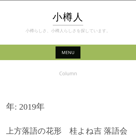
Skip
to
小樽人
content
小樽らしさ、小樽人らしさを探しています。
MENU
Skip
to
Column
content
年:
2019年
上方落語の花形 桂よね吉 落語会