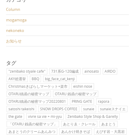
Column
mogamoga
nekoneko
お知らせ
タグ
"zenibako styale cafe"
731系G-120編成
ainosato
AIRDO
AKY総選挙
BBQ
big_face_cat_kenji
Christmasきばらしマーケット+楽市
eishin nose
OTARU銭函の秘密マップ
OTARU 銭函の秘密マップ
OTARU銭函の秘密マップ20220801
PRING GATE
rapora
satoshi takeishi
SNOW DROPS COFFEE
sunaie
sunaieスナイエ
the gate
vivre sa vie + mi-yyu
Zenibako Style Shop & Garelly
「OTARU 銭函の秘密マップ」
あとりゑ・クレール
あまとう
あまとうのクリームあんみつ
あんかけ焼きそば
えびす岩・大黒岩