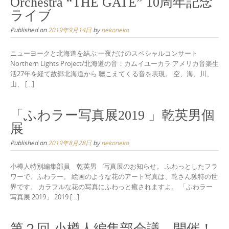
Orchestra “THE GATE” 10周年記念
ライブ
Published on
2019年9月14日
by
nekoneko
ニューヨークと北海道を結ぶ 一夜だけのスペシャルコンサート
Northern Lights Project/北海道の音：カムイユーカラ アメリカ音楽生
活27年を経て故郷北海道から 聴こえてくる音を表現。 空、海、川、
山、 […]
「ふわラー写真展2019 」乾英男個
展
Published on
2019年8月28日
by
nekoneko
小樽人特別編集部員 乾英男 写真展のお知らせ。 ふわっとしたフラ
ワーで、ふわラー。 絵画のような花のアート写真は、乾さん独特の世
界です。 カラフルな花の写真にふわっと癒されますよ。 「ふわラー
写真展 2019」 2019 […]
第２回 小樽人編集部会議 開催！