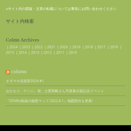
※サイト内の図版・文章の転載については事前にお問い合わせください
サイト内検索
Colmn Archives
｜
2024
｜
2023
｜
2022
｜
2021
｜
2020
｜
2019
｜
2018
｜
2017
｜
2016
｜
2015
｜
2014
｜
2013
｜
2012
｜
2011
｜
2010
column
オダマキ倶楽部2024 #1
おかえり、ケンジ。祝・土肥美帆さん写真集出版記念イベント
『OTARU銭函の秘密マップ 2022.8.1』地図部分を更新!