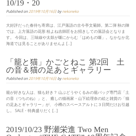
10/19・20
Published on
2019年10月16日
by
nekoneko
大好評だった春待ち寄席は、江戸落語の古今亭文菊師。第二弾 秋の陣
では、上方落語の花形 桂よね吉師匠をお招きしての落語会となりま
す。 今回は、三味線や太鼓が噺にからむ「はめもの噺」。なかなか北
海道では見ることがありませんよ […]
「籠と猫」かごとねこ 第2回 土
の音＆猫の足あとギャラリー
Published on
2019年10月16日
by
nekoneko
籠が好きな人は、猫も好き？ 山ぶどうやくるみの籠バッグ専門店「土
の音（つちのね）」と、 癒しの猫画家・山下絵理奈の絵と雑貨の「猫
の足あとギャラリー」が、 小樽のスペースアルトに３日間だけお引越
し。 SALE・特典盛りだく […]
2019/10/23 野瀬栄進 Two Men