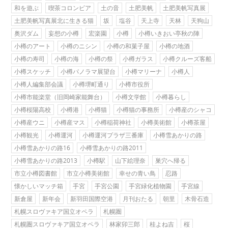
和を遊ぶ
喫茶コロンビア
土の音
土肥美帆
土肥美帆写真展
土肥美帆写真展北に生きる猫
坂
塩谷
天上寺
天林
天狗山
奥沢ダム
妄想の小樽
宏楽園
小樽
小樽いきおい亭秋の陣
小樽のアート
小樽のニシン
小樽の和菓子屋
小樽の地酒
小樽の寿司
小樽の海
小樽の祭
小樽ガラス
小樽クルーズ客船
小樽スケッチ
小樽パノラマ展望台
小樽マリーナ
小樽人
小樽人編集部会議
小樽堺町通り
小樽市役所
小樽市能楽堂（旧岡崎家能舞台）
小樽文学館
小樽暮らし
小樽桜陽高校
小樽港
小樽猫
小樽猫の事務所
小樽産のシャコ
小樽産ウニ
小樽産マス
小樽稲荷神社
小樽美術館
小樽茶屋
小樽観光
小樽運河
小樽運河プラザ三番庫
小樽雪あかりの路
小樽雪あかりの路16
小樽雪あかりの路2011
小樽雪あかりの路2013
小樽駅
山下絵理奈
巣穴へ帰る
市立小樽図書館
市立小樽美術館
幸せの青い鳥
忍路
懐かしいマッチ箱
手宮
手宮公園
手宮緑化植物園
手宮線
新倉屋
新年会
新羽田国際空港
月刊おたる
朝里
木骨石造
札幌スロヴァキア国立オペラ
札幌圏
札幌圏スロヴァキア国立オペラ
林家卯三郎
桂よね吉
桜