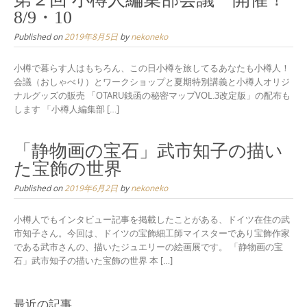
8/9・10
Published on
2019年8月5日
by
nekoneko
小樽で暮らす人はもちろん、この日小樽を旅してるあなたも小樽人！
会議（おしゃべり）とワークショップと夏期特別講義と小樽人オリジ
ナルグッズの販売 「OTARU銭函の秘密マップVOL.3改定版」の配布も
します 「小樽人編集部 […]
「静物画の宝石」武市知子の描い
た宝飾の世界
Published on
2019年6月2日
by
nekoneko
小樽人でもインタビュー記事を掲載したことがある、ドイツ在住の武
市知子さん。今回は、ドイツの宝飾細工師マイスターであり宝飾作家
である武市さんの、描いたジュエリーの絵画展です。 「静物画の宝
石」武市知子の描いた宝飾の世界 本 […]
最近の記事