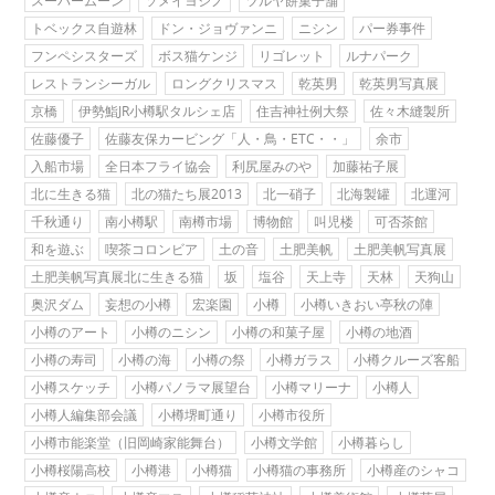
スーパームーン
ソメイヨシノ
ツルヤ餅菓子舗
トベックス自遊林
ドン・ジョヴァンニ
ニシン
パー券事件
フンペシスターズ
ボス猫ケンジ
リゴレット
ルナパーク
レストランシーガル
ロングクリスマス
乾英男
乾英男写真展
京橋
伊勢鮨JR小樽駅タルシェ店
住吉神社例大祭
佐々木縫製所
佐藤優子
佐藤友保カービング「人・鳥・ETC・・」
余市
入船市場
全日本フライ協会
利尻屋みのや
加藤祐子展
北に生きる猫
北の猫たち展2013
北一硝子
北海製罐
北運河
千秋通り
南小樽駅
南樽市場
博物館
叫児楼
可否茶館
和を遊ぶ
喫茶コロンビア
土の音
土肥美帆
土肥美帆写真展
土肥美帆写真展北に生きる猫
坂
塩谷
天上寺
天林
天狗山
奥沢ダム
妄想の小樽
宏楽園
小樽
小樽いきおい亭秋の陣
小樽のアート
小樽のニシン
小樽の和菓子屋
小樽の地酒
小樽の寿司
小樽の海
小樽の祭
小樽ガラス
小樽クルーズ客船
小樽スケッチ
小樽パノラマ展望台
小樽マリーナ
小樽人
小樽人編集部会議
小樽堺町通り
小樽市役所
小樽市能楽堂（旧岡崎家能舞台）
小樽文学館
小樽暮らし
小樽桜陽高校
小樽港
小樽猫
小樽猫の事務所
小樽産のシャコ