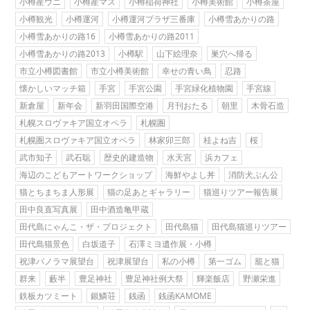
小樽産ウニ
小樽産マス
小樽稲荷神社
小樽美術館
小樽茶屋
小樽観光
小樽運河
小樽運河プラザ三番庫
小樽雪あかりの路
小樽雪あかりの路16
小樽雪あかりの路2011
小樽雪あかりの路2013
小樽駅
山下絵理奈
巣穴へ帰る
市立小樽図書館
市立小樽美術館
幸せの青い鳥
忍路
懐かしいマッチ箱
手宮
手宮公園
手宮緑化植物園
手宮線
新倉屋
新年会
新羽田国際空港
月刊おたる
朝里
木骨石造
札幌スロヴァキア国立オペラ
札幌圏
札幌圏スロヴァキア国立オペラ
林家卯三郎
桂よね吉
桜
武市知子
武石聡
歴史的建造物
水天宮
浜カフェ
海辺のこどもアートワークショップ
海鮮やよし丼
消防犬ぶん公
猫とちまちま人形展
猫の足あとギャラリー
猫巡りツアー報告展
田中良直写真展
田中酒造亀甲蔵
田代島にゃんこ・ザ・プロジェクト
田代島猫
田代島猫巡りツアー
田代島猫景色
白坂道子
石澤ミヨ遺作展・小樽
祝津パノラマ展望台
祝津展望台
私の小樽
第一ゴム
籠と猫
群来
藪半
豊足神社
豊足神社例大祭
輝楽飯店
野瀬栄進
鉄板カツミート
銀鱗荘
銭函
銭函KAMOME