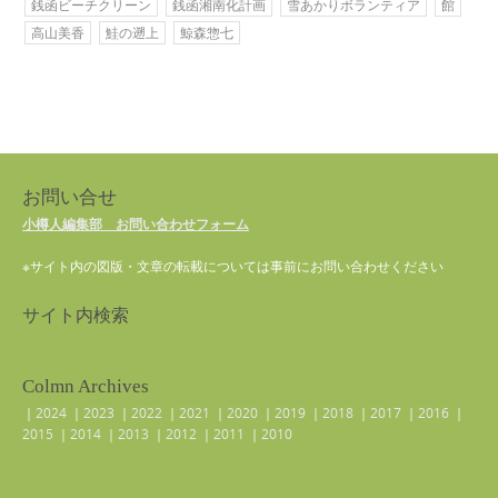
銭函ビーチクリーン
銭函湘南化計画
雪あかりボランティア
館
高山美香
鮭の遡上
鯨森惣七
お問い合せ
小樽人編集部 お問い合わせフォーム
※サイト内の図版・文章の転載については事前にお問い合わせください
サイト内検索
Colmn Archives
｜
2024
｜
2023
｜
2022
｜
2021
｜
2020
｜
2019
｜
2018
｜
2017
｜
2016
｜
2015
｜
2014
｜
2013
｜
2012
｜
2011
｜
2010