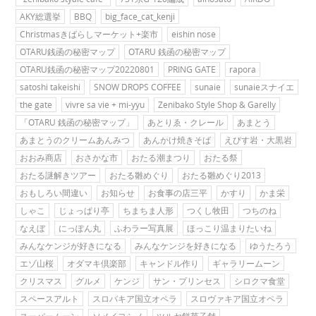
AKY総選挙
BBQ
big_face_cat_kenji
Christmasきばらしマーケット+楽市
eishin nose
OTARU銭函の秘密マップ
OTARU 銭函の秘密マップ
OTARU銭函の秘密マップ20220801
PRING GATE
rapora
satoshi takeishi
SNOW DROPS COFFEE
sunaie
sunaieスナイエ
the gate
vivre sa vie + mi-yyu
Zenibako Style Shop & Garelly
「OTARU 銭函の秘密マップ」
あとりゑ・クレール
あまとう
あまとうのクリームあんみつ
あんかけ焼きそば
えびす岩・大黒岩
おおみ商店
おさかな市
おたる潮まつり
おたる祭
おたる謎解きツアー
おたる雛めぐり
おたる雛めぐり2013
おもしろい間違い
お知らせ
お食事の店三平
かすり
かま栄
しゃこ
じょっぱり亭
ちまちま人形
つくし牧田
つちのね
なえぼ
にっぽん丸
ふわラー写真展
ほっこり温まりたいね
みんなケンジが好きになる
みんなケンジを好きになる
ゆうたろう
エゾ山桜
オダマキ倶楽部
キャンドル作り
ギャラリームーン
クリスマス
グルメ
ケンジ
サン・プリンセス
シロクマ食堂
スペースアルト
スロバキア国立オペラ
スロヴァキア国立オペラ