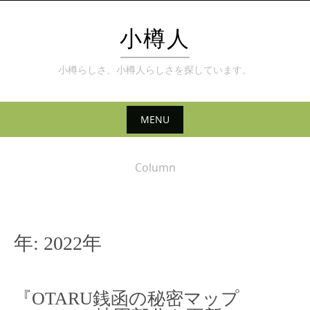
Skip
to
小樽人
content
小樽らしさ、小樽人らしさを探しています。
MENU
Skip
to
Column
content
年:
2022年
『OTARU銭函の秘密マップ