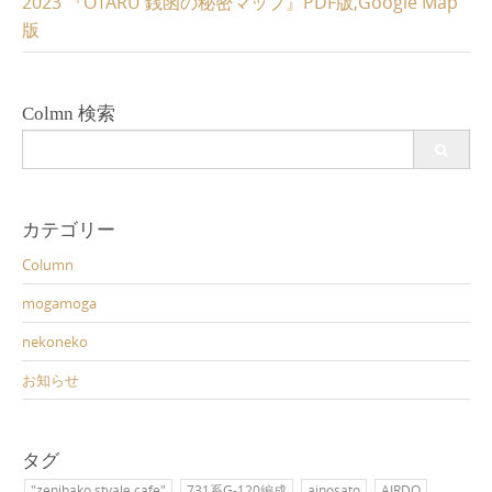
2023 『OTARU 銭函の秘密マップ』PDF版,Google Map
版
Colmn 検索
Search
for:
カテゴリー
Column
mogamoga
nekoneko
お知らせ
タグ
"zenibako styale cafe"
731系G-120編成
ainosato
AIRDO