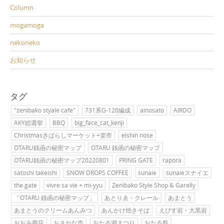
Column
mogamoga
nekoneko
お知らせ
タグ
"zenibako styale cafe"
731系G-120編成
ainosato
AIRDO
AKY総選挙
BBQ
big_face_cat_kenji
Christmasきばらしマーケット+楽市
eishin nose
OTARU銭函の秘密マップ
OTARU 銭函の秘密マップ
OTARU銭函の秘密マップ20220801
PRING GATE
rapora
satoshi takeishi
SNOW DROPS COFFEE
sunaie
sunaieスナイエ
the gate
vivre sa vie + mi-yyu
Zenibako Style Shop & Garelly
「OTARU 銭函の秘密マップ」
あとりゑ・クレール
あまとう
あまとうのクリームあんみつ
あんかけ焼きそば
えびす岩・大黒岩
おおみ商店
おさかな市
おたる潮まつり
おたる祭