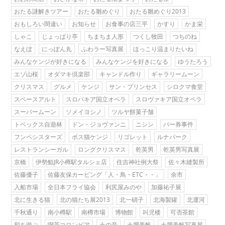
おたる謎解きツアー
おたる雛めぐり
おたる雛めぐり2013
おもしろい間違い
お知らせ
お食事の店三平
かすり
かま栄
しゃこ
じょっぱり亭
ちまちま人形
つくし牧田
つちのね
なえぼ
にっぽん丸
ふわラー写真展
ほっこり温まりたいね
みんなケンジが好きになる
みんなケンジを好きになる
ゆうたろう
エゾ山桜
オダマキ倶楽部
キャンドル作り
ギャラリームーン
クリスマス
グルメ
ケンジ
サン・プリンセス
シロクマ食堂
スペースアルト
スロバキア国立オペラ
スロヴァキア国立オペラ
スーパームーン
ソメイヨシノ
ツルヤ餅菓子舗
トベックス自遊林
ドン・ジョヴァンニ
ニシン
パー券事件
フンペシスターズ
ボス猫ケンジ
リゴレット
ルナパーク
レストランシーガル
ロングクリスマス
乾英男
乾英男写真展
京橋
伊勢鮨JR小樽駅タルシェ店
住吉神社例大祭
佐々木縫製所
佐藤優子
佐藤友保カービング「人・鳥・ETC・・」
余市
入船市場
全日本フライ協会
利尻屋みのや
加藤祐子展
北に生きる猫
北の猫たち展2013
北一硝子
北海製罐
北運河
千秋通り
南小樽駅
南樽市場
博物館
叫児楼
可否茶館
和を遊ぶ
喫茶コロンビア
土の音
土肥美帆
土肥美帆写真展