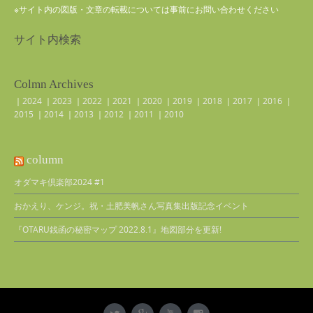
※サイト内の図版・文章の転載については事前にお問い合わせください
サイト内検索
Colmn Archives
｜
2024
｜
2023
｜
2022
｜
2021
｜
2020
｜
2019
｜
2018
｜
2017
｜
2016
｜
2015
｜
2014
｜
2013
｜
2012
｜
2011
｜
2010
column
オダマキ倶楽部2024 #1
おかえり、ケンジ。祝・土肥美帆さん写真集出版記念イベント
『OTARU銭函の秘密マップ 2022.8.1』地図部分を更新!