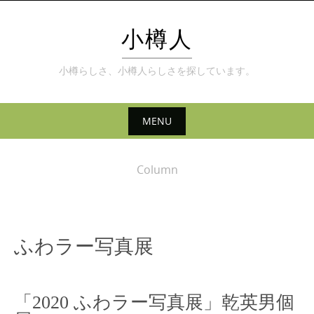
Skip
to
小樽人
content
小樽らしさ、小樽人らしさを探しています。
MENU
Skip
to
Column
content
ふわラー写真展
「2020 ふわラー写真展」乾英男個