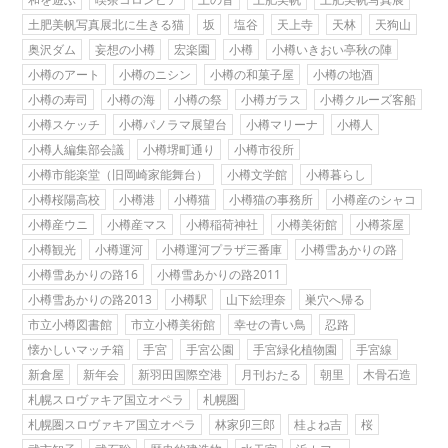
土肥美帆写真展北に生きる猫
坂
塩谷
天上寺
天林
天狗山
奥沢ダム
妄想の小樽
宏楽園
小樽
小樽いきおい亭秋の陣
小樽のアート
小樽のニシン
小樽の和菓子屋
小樽の地酒
小樽の寿司
小樽の海
小樽の祭
小樽ガラス
小樽クルーズ客船
小樽スケッチ
小樽パノラマ展望台
小樽マリーナ
小樽人
小樽人編集部会議
小樽堺町通り
小樽市役所
小樽市能楽堂（旧岡崎家能舞台）
小樽文学館
小樽暮らし
小樽桜陽高校
小樽港
小樽猫
小樽猫の事務所
小樽産のシャコ
小樽産ウニ
小樽産マス
小樽稲荷神社
小樽美術館
小樽茶屋
小樽観光
小樽運河
小樽運河プラザ三番庫
小樽雪あかりの路
小樽雪あかりの路16
小樽雪あかりの路2011
小樽雪あかりの路2013
小樽駅
山下絵理奈
巣穴へ帰る
市立小樽図書館
市立小樽美術館
幸せの青い鳥
忍路
懐かしいマッチ箱
手宮
手宮公園
手宮緑化植物園
手宮線
新倉屋
新年会
新羽田国際空港
月刊おたる
朝里
木骨石造
札幌スロヴァキア国立オペラ
札幌圏
札幌圏スロヴァキア国立オペラ
林家卯三郎
桂よね吉
桜