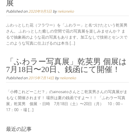
展
Published on
2020年9月5日
by
nekoneko
ふわっとした花（フラワー）を「ふわラー」と名づけたという乾英男
さん。 ふわっとした癒しの空間で花の写真展を楽しみませんか？ ま
るで抽象画のような花の写真もあります。加工なしで技術とセンスで
このような写真に仕上げるのは本当 […]
「ふわラー写真展」乾英男 個展は
7月18日〜20日、銭函にて開催！
Published on
2015年7月14日
by
nekoneko
「小樽これどーこだ？」のainosatoさんとこ乾英男さんの写真展がま
もなく開催されます！ 場所は夏の銭函ですよ〜！！ 「ふわラー写真
展」乾英男 個展 ・日時 7月18日（土）〜20日（月） 10：00－
17：00 ・場 […]
最近の記事