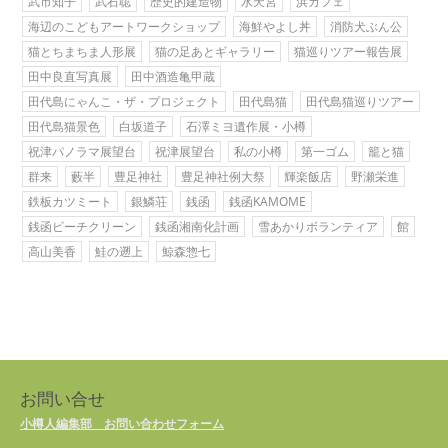
武市知子
武石聡
歴史的建造物
水天宮
浜カフェ
海辺のこどもアートワークショップ
海鮮やよし丼
消防犬ぶん公
猫とちまちま人形展
猫の足あとギャラリー
猫巡りツアー報告展
田中良直写真展
田中酒造亀甲蔵
田代島にゃんこ・ザ・プロジェクト
田代島猫
田代島猫巡りツアー
田代島猫景色
白坂道子
石澤ミヨ遺作展・小樽
祝津パノラマ展望台
祝津展望台
私の小樽
第一ゴム
籠と猫
群来
藪半
豊足神社
豊足神社例大祭
輝楽飯店
野瀬栄進
鉄板カツミート
銀鱗荘
銭函
銭函KAMOME
銭函ビーチクリーン
銭函湘南化計画
雪あかりボランティア
館
高山美香
鮭の遡上
鯨森惣七
お問い合せ
小樽人編集部 お問い合わせフォーム