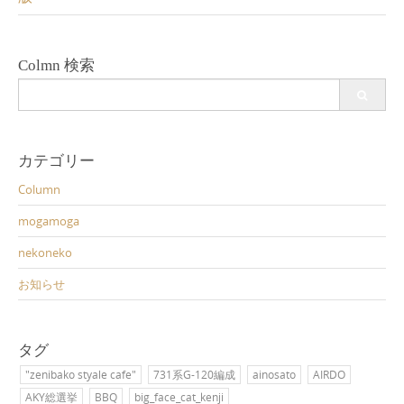
Colmn 検索
Search
for:
カテゴリー
Column
mogamoga
nekoneko
お知らせ
タグ
"zenibako styale cafe"
731系G-120編成
ainosato
AIRDO
AKY総選挙
BBQ
big_face_cat_kenji