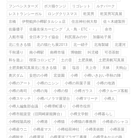
フンペシスターズ
ボス猫ケンジ
リゴレット
ルナパーク
レストランシーガル
ロングクリスマス
乾英男
乾英男写真展
京橋
伊勢鮨JR小樽駅タルシェ店
住吉神社例大祭
佐々木縫製所
佐藤優子
佐藤友保カービング「人・鳥・ETC・・」
余市
入船市場
全日本フライ協会
利尻屋みのや
加藤祐子展
北に生きる猫
北の猫たち展2013
北一硝子
北海製罐
北運河
千秋通り
南小樽駅
南樽市場
博物館
叫児楼
可否茶館
和を遊ぶ
喫茶コロンビア
土の音
土肥美帆
土肥美帆写真展
土肥美帆写真展北に生きる猫
坂
塩谷
天上寺
天林
天狗山
奥沢ダム
妄想の小樽
宏楽園
小樽
小樽いきおい亭秋の陣
小樽のアート
小樽のニシン
小樽の和菓子屋
小樽の地酒
小樽の寿司
小樽の海
小樽の祭
小樽ガラス
小樽クルーズ客船
小樽スケッチ
小樽パノラマ展望台
小樽マリーナ
小樽人
小樽人編集部会議
小樽堺町通り
小樽市役所
小樽市能楽堂（旧岡崎家能舞台）
小樽文学館
小樽暮らし
小樽桜陽高校
小樽港
小樽猫
小樽猫の事務所
小樽産のシャコ
小樽産ウニ
小樽産マス
小樽稲荷神社
小樽美術館
小樽茶屋
小樽観光
小樽運河
小樽運河プラザ三番庫
小樽雪あかりの路