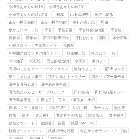
小樽雪あかりの路16
小樽雪あかりの路2011
小樽雪あかりの路2013
小樽駅
山下絵理奈
巣穴へ帰る
市立小樽図書館
市立小樽美術館
幸せの青い鳥
忍路
懐かしいマッチ箱
手宮
手宮公園
手宮緑化植物園
手宮線
新倉屋
新年会
新羽田国際空港
月刊おたる
朝里
木骨石造
札幌スロヴァキア国立オペラ
札幌圏
札幌圏スロヴァキア国立オペラ
林家卯三郎
桂よね吉
桜
武市知子
武石聡
歴史的建造物
水天宮
浜カフェ
海辺のこどもアートワークショップ
海鮮やよし丼
消防犬ぶん公
猫とちまちま人形展
猫の足あとギャラリー
猫巡りツアー報告展
田中良直写真展
田中酒造亀甲蔵
田代島にゃんこ・ザ・プロジェクト
田代島猫
田代島猫巡りツアー
田代島猫景色
白坂道子
石澤ミヨ遺作展・小樽
祝津パノラマ展望台
祝津展望台
私の小樽
第一ゴム
籠と猫
群来
藪半
豊足神社
豊足神社例大祭
輝楽飯店
野瀬栄進
鉄板カツミート
銀鱗荘
銭函
銭函KAMOME
銭函ビーチクリーン
銭函湘南化計画
雪あかりボランティア
館
高山美香
鮭の遡上
鯨森惣七