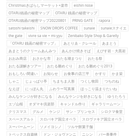
Christmasきばらしマーケット+楽市
eishin nose
OTARU銭函の秘密マップ
OTARU 銭函の秘密マップ
OTARU銭函の秘密マップ20220801
PRING GATE
rapora
satoshi takeishi
SNOW DROPS COFFEE
sunaie
sunaieスナイエ
the gate
vivre sa vie + mi-yyu
Zenibako Style Shop & Garelly
「OTARU 銭函の秘密マップ」
あとりゑ・クレール
あまとう
あまとうのクリームあんみつ
あんかけ焼きそば
えびす岩・大黒岩
おおみ商店
おさかな市
おたる潮まつり
おたる祭
おたる謎解きツアー
おたる雛めぐり
おたる雛めぐり2013
おもしろい間違い
お知らせ
お食事の店三平
かすり
かま栄
しゃこ
じょっぱり亭
ちまちま人形
つくし牧田
つちのね
なえぼ
にっぽん丸
ふわラー写真展
ほっこり温まりたいね
みんなケンジが好きになる
みんなケンジを好きになる
ゆうたろう
エゾ山桜
オダマキ倶楽部
キャンドル作り
ギャラリームーン
クリスマス
グルメ
ケンジ
サン・プリンセス
シロクマ食堂
スペースアルト
スロバキア国立オペラ
スロヴァキア国立オペラ
スーパームーン
ソメイヨシノ
ツルヤ餅菓子舗
トベックス自遊林
ドン・ジョヴァンニ
ニシン
パー券事件