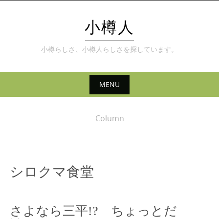
Skip
to
小樽人
content
小樽らしさ、小樽人らしさを探しています。
MENU
Skip
to
Column
content
シロクマ食堂
さよなら三平!? ちょっとだ