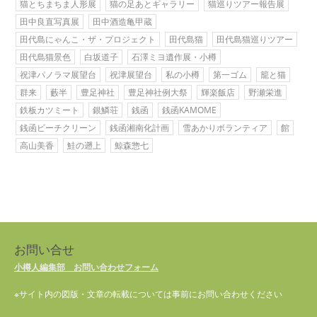
猫とちまちま人形展
猫の足あとギャラリー
猫巡りツアー報告展
田中良直写真展
田中酒造亀甲蔵
田代島にゃんこ・ザ・プロジェクト
田代島猫
田代島猫巡りツアー
田代島猫景色
白坂道子
石澤ミヨ遺作展・小樽
祝津パノラマ展望台
祝津展望台
私の小樽
第一ゴム
籠と猫
群来
藪半
豊足神社
豊足神社例大祭
輝楽飯店
野瀬栄進
鉄板カツミート
銀鱗荘
銭函
銭函KAMOME
銭函ビーチクリーン
銭函湘南化計画
雪あかりボランティア
館
高山美香
鮭の遡上
鯨森惣七
お問い合せ
小樽人編集部 お問い合わせフォーム
※サイト内の図版・文章の転載については事前にお問い合わせください