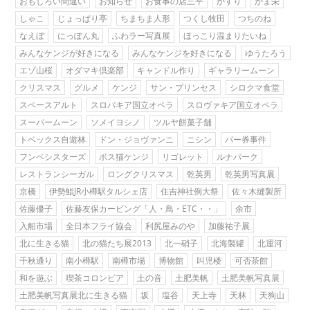
おもしろい間違い
お知らせ
お食事の店三平
かすり
かま栄
しゃこ
じょっぱり亭
ちまちま人形
つくし牧田
つちのね
なえぼ
にっぽん丸
ふわラー写真展
ほっこり温まりたいね
みんなケンジが好きになる
みんなケンジを好きになる
ゆうたろう
エゾ山桜
オダマキ倶楽部
キャンドル作り
ギャラリームーン
クリスマス
グルメ
ケンジ
サン・プリンセス
シロクマ食堂
スペースアルト
スロバキア国立オペラ
スロヴァキア国立オペラ
スーパームーン
ソメイヨシノ
ツルヤ餅菓子舗
トベックス自遊林
ドン・ジョヴァンニ
ニシン
パー券事件
フンペシスターズ
ボス猫ケンジ
リゴレット
ルナパーク
レストランシーガル
ロングクリスマス
乾英男
乾英男写真展
京橋
伊勢鮨JR小樽駅タルシェ店
住吉神社例大祭
佐々木縫製所
佐藤優子
佐藤友保カービング「人・鳥・ETC・・」
余市
入船市場
全日本フライ協会
利尻屋みのや
加藤祐子展
北に生きる猫
北の猫たち展2013
北一硝子
北海製罐
北運河
千秋通り
南小樽駅
南樽市場
博物館
叫児楼
可否茶館
和を遊ぶ
喫茶コロンビア
土の音
土肥美帆
土肥美帆写真展
土肥美帆写真展北に生きる猫
坂
塩谷
天上寺
天林
天狗山