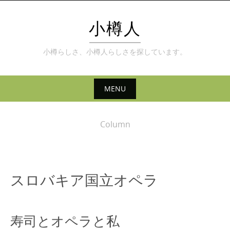
Skip
to
小樽人
content
小樽らしさ、小樽人らしさを探しています。
MENU
Skip
to
Column
content
スロバキア国立オペラ
寿司とオペラと私