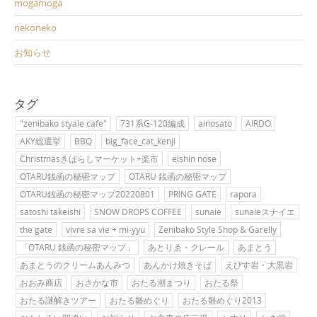
mogamoga
nekoneko
お知らせ
タグ
"zenibako styale cafe"
731系G-120編成
ainosato
AIRDO
AKY総選挙
BBQ
big_face_cat_kenji
Christmasきばらしマーケット+楽市
eishin nose
OTARU銭函の秘密マップ
OTARU 銭函の秘密マップ
OTARU銭函の秘密マップ20220801
PRING GATE
rapora
satoshi takeishi
SNOW DROPS COFFEE
sunaie
sunaieスナイエ
the gate
vivre sa vie + mi-yyu
Zenibako Style Shop & Garelly
「OTARU 銭函の秘密マップ」
あとりゑ・クレール
あまとう
あまとうのクリームあんみつ
あんかけ焼きそば
えびす岩・大黒岩
おおみ商店
おさかな市
おたる潮まつり
おたる祭
おたる謎解きツアー
おたる雛めぐり
おたる雛めぐり2013