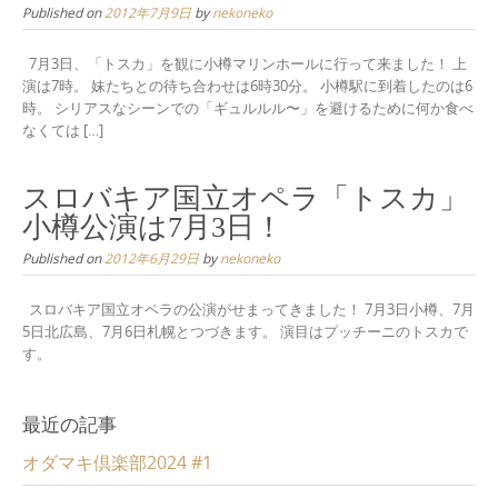
Published on
2012年7月9日
by
nekoneko
7月3日、「トスカ」を観に小樽マリンホールに行って来ました！ 上
演は7時。 妹たちとの待ち合わせは6時30分。 小樽駅に到着したのは6
時。 シリアスなシーンでの「ギュルルル〜」を避けるために何か食べ
なくては […]
スロバキア国立オペラ「トスカ」
小樽公演は7月3日！
Published on
2012年6月29日
by
nekoneko
スロバキア国立オペラの公演がせまってきました！ 7月3日小樽、7月
5日北広島、7月6日札幌とつづきます。 演目はプッチーニのトスカで
す。
最近の記事
オダマキ倶楽部2024 #1