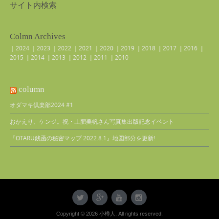
サイト内検索
Colmn Archives
｜
2024
｜
2023
｜
2022
｜
2021
｜
2020
｜
2019
｜
2018
｜
2017
｜
2016
｜
2015
｜
2014
｜
2013
｜
2012
｜
2011
｜
2010
column
オダマキ倶楽部2024 #1
おかえり、ケンジ。祝・土肥美帆さん写真集出版記念イベント
『OTARU銭函の秘密マップ 2022.8.1』地図部分を更新!
Copyright © 2026 小樽人. All rights reserved.