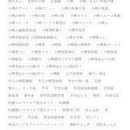
奥沢ダム
妄想の小樽
宏楽園
小樽
小樽いきおい亭秋の陣
小樽のアート
小樽のニシン
小樽の和菓子屋
小樽の地酒
小樽の寿司
小樽の海
小樽の祭
小樽ガラス
小樽クルーズ客船
小樽スケッチ
小樽パノラマ展望台
小樽マリーナ
小樽人
小樽人編集部会議
小樽堺町通り
小樽市役所
小樽市能楽堂（旧岡崎家能舞台）
小樽文学館
小樽暮らし
小樽桜陽高校
小樽港
小樽猫
小樽猫の事務所
小樽産のシャコ
小樽産ウニ
小樽産マス
小樽稲荷神社
小樽美術館
小樽茶屋
小樽観光
小樽運河
小樽運河プラザ三番庫
小樽雪あかりの路
小樽雪あかりの路16
小樽雪あかりの路2011
小樽雪あかりの路2013
小樽駅
山下絵理奈
巣穴へ帰る
市立小樽図書館
市立小樽美術館
幸せの青い鳥
忍路
懐かしいマッチ箱
手宮
手宮公園
手宮緑化植物園
手宮線
新倉屋
新年会
新羽田国際空港
月刊おたる
朝里
木骨石造
札幌スロヴァキア国立オペラ
札幌圏
札幌圏スロヴァキア国立オペラ
林家卯三郎
桂よね吉
桜
武市知子
武石聡
歴史的建造物
水天宮
浜カフェ
海辺のこどもアートワークショップ
海鮮やよし丼
消防犬ぶん公