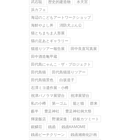
武石聡
歴史的建造物
水天宮
浜カフェ
海辺のこどもアートワークショップ
海鮮やよし丼
消防犬ぶん公
猫とちまちま人形展
猫の足あとギャラリー
猫巡りツアー報告展
田中良直写真展
田中酒造亀甲蔵
田代島にゃんこ・ザ・プロジェクト
田代島猫
田代島猫巡りツアー
田代島猫景色
白坂道子
石澤ミヨ遺作展・小樽
祝津パノラマ展望台
祝津展望台
私の小樽
第一ゴム
籠と猫
群来
藪半
豊足神社
豊足神社例大祭
輝楽飯店
野瀬栄進
鉄板カツミート
銀鱗荘
銭函
銭函KAMOME
銭函ビーチクリーン
銭函湘南化計画