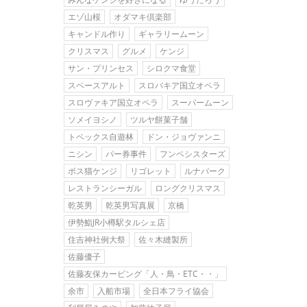
エゾ山桜
オダマキ倶楽部
キャンドル作り
ギャラリームーン
クリスマス
グルメ
ケンジ
サン・プリンセス
シロクマ食堂
スペースアルト
スロバキア国立オペラ
スロヴァキア国立オペラ
スーパームーン
ソメイヨシノ
ツルヤ餅菓子舗
トベックス自遊林
ドン・ジョヴァンニ
ニシン
パー券事件
フンペシスターズ
ボス猫ケンジ
リゴレット
ルナパーク
レストランシーガル
ロングクリスマス
乾英男
乾英男写真展
京橋
伊勢鮨JR小樽駅タルシェ店
住吉神社例大祭
佐々木縫製所
佐藤優子
佐藤友保カービング「人・鳥・ETC・・」
余市
入船市場
全日本フライ協会