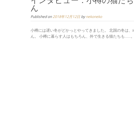
インタビュー：小樽の猫たち
ん
Published on
2018年12月12日
by
nekoneko
小樽には遅い冬がどかっとやってきました。 北国の冬は、
ん。 小樽に暮らす人はもちろん、外で生きる猫たちも……。 