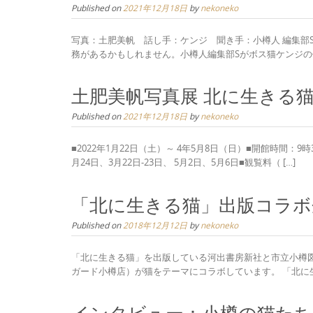
Published on
2021年12月18日
by
nekoneko
写真：土肥美帆 話し手：ケンジ 聞き手：小樽人 編集部
務があるかもしれません。小樽人編集部Sがボス猫ケンジの仕
土肥美帆写真展 北に生きる
Published on
2021年12月18日
by
nekoneko
■2022年1月22日（土）～ 4年5月8日（日）■開館時間：9
月24日、3月22日-23日、 5月2日、5月6日■観覧料（ […]
「北に生きる猫」出版コラボ
Published on
2018年12月12日
by
nekoneko
「北に生きる猫」を出版している河出書房新社と市立小樽
ガード小樽店）が猫をテーマにコラボしています。 「北に生