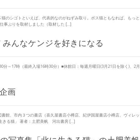
S 猫のシゴトといえば、代表的なのがねずみ取り。ボス猫ともなれば、もっ
事ぶりを取材しました（取材した […]
猫 みんなケンジを好きになる
時30分～17時（最終入場16時30分）■休館日：毎週月曜日(3月21日を除く)、2月
企画
図書館、市内３つの書店（喜久屋書店小樽店、紀伊国屋書店小樽店、ヴィレッ
きる猫」 著者：土肥美帆 河出書房 […]