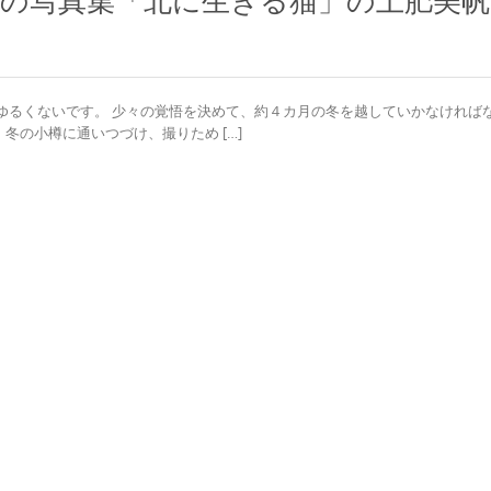
の写真集「北に生きる猫」の土肥美帆
ゆるくないです。 少々の覚悟を決めて、約４カ月の冬を越していかなければ
冬の小樽に通いつづけ、撮りため […]