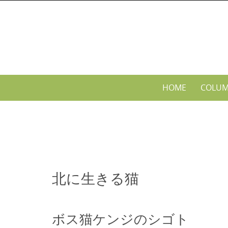
Skip
to
content
Skip
HOME
COLU
to
content
北に生きる猫
ボス猫ケンジのシゴト