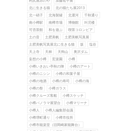
利尻屋みのや
加藤祐子展
北に生きる猫
北の猫たち展2013
北一硝子
北海製罐
北運河
千秋通り
南小樽駅
南樽市場
博物館
叫児楼
可否茶館
和を遊ぶ
喫茶コロンビア
土の音
土肥美帆
土肥美帆写真展
土肥美帆写真展北に生きる猫
坂
塩谷
天上寺
天林
天狗山
奥沢ダム
妄想の小樽
宏楽園
小樽
小樽いきおい亭秋の陣
小樽のアート
小樽のニシン
小樽の和菓子屋
小樽の地酒
小樽の寿司
小樽の海
小樽の祭
小樽ガラス
小樽クルーズ客船
小樽スケッチ
小樽パノラマ展望台
小樽マリーナ
小樽人
小樽人編集部会議
小樽堺町通り
小樽市役所
小樽市能楽堂（旧岡崎家能舞台）