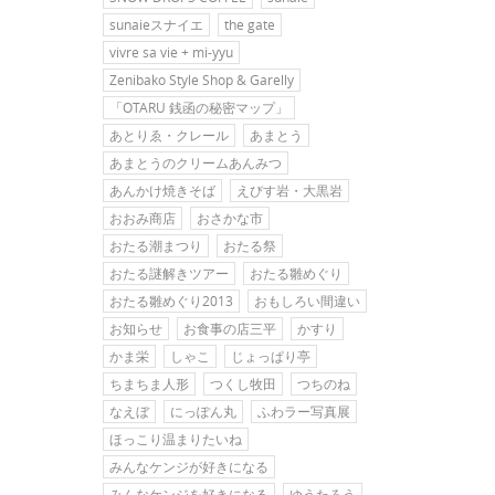
sunaieスナイエ
the gate
vivre sa vie + mi-yyu
Zenibako Style Shop & Garelly
「OTARU 銭函の秘密マップ」
あとりゑ・クレール
あまとう
あまとうのクリームあんみつ
あんかけ焼きそば
えびす岩・大黒岩
おおみ商店
おさかな市
おたる潮まつり
おたる祭
おたる謎解きツアー
おたる雛めぐり
おたる雛めぐり2013
おもしろい間違い
お知らせ
お食事の店三平
かすり
かま栄
しゃこ
じょっぱり亭
ちまちま人形
つくし牧田
つちのね
なえぼ
にっぽん丸
ふわラー写真展
ほっこり温まりたいね
みんなケンジが好きになる
みんなケンジを好きになる
ゆうたろう