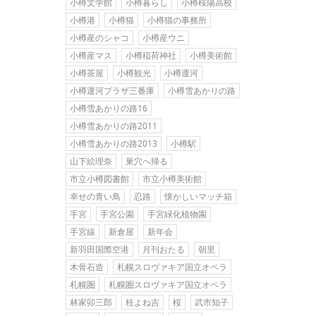
小樽文学館
小樽暮らし
小樽桜陽高校
小樽港
小樽猫
小樽猫の事務所
小樽産のシャコ
小樽産ウニ
小樽産マス
小樽稲荷神社
小樽美術館
小樽茶屋
小樽観光
小樽運河
小樽運河プラザ三番庫
小樽雪あかりの路
小樽雪あかりの路16
小樽雪あかりの路2011
小樽雪あかりの路2013
小樽駅
山下絵理奈
巣穴へ帰る
市立小樽図書館
市立小樽美術館
幸せの青い鳥
忍路
懐かしいマッチ箱
手宮
手宮公園
手宮緑化植物園
手宮線
新倉屋
新年会
新羽田国際空港
月刊おたる
朝里
木骨石造
札幌スロヴァキア国立オペラ
札幌圏
札幌圏スロヴァキア国立オペラ
林家卯三郎
桂よね吉
桜
武市知子