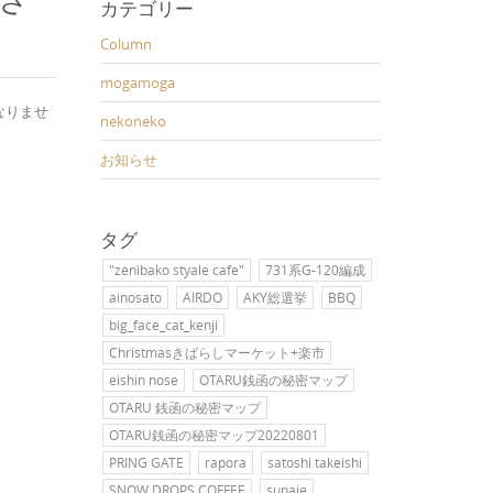
さ
カテゴリー
Column
mogamoga
なりませ
nekoneko
お知らせ
タグ
"zenibako styale cafe"
731系G-120編成
ainosato
AIRDO
AKY総選挙
BBQ
big_face_cat_kenji
Christmasきばらしマーケット+楽市
eishin nose
OTARU銭函の秘密マップ
OTARU 銭函の秘密マップ
OTARU銭函の秘密マップ20220801
PRING GATE
rapora
satoshi takeishi
SNOW DROPS COFFEE
sunaie