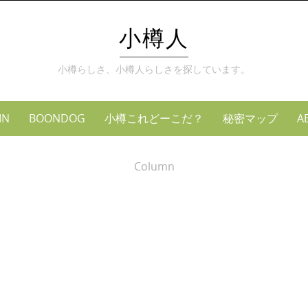
小樽人
小樽らしさ、小樽人らしさを探しています。
MN
BOONDOG
小樽これどーこだ？
秘密マップ
A
Column