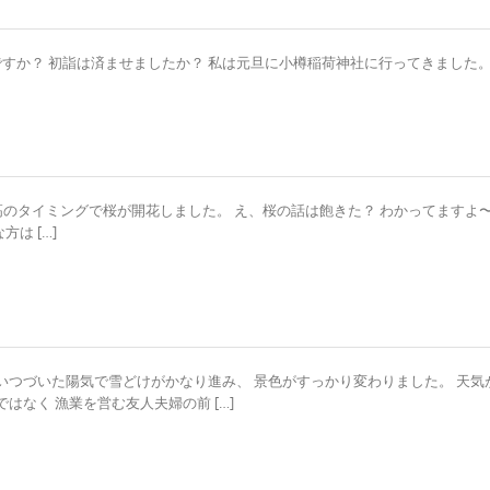
ですか？ 初詣は済ませましたか？ 私は元旦に小樽稲荷神社に行ってきました
高のタイミングで桜が開花しました。 え、桜の話は飽きた？ わかってますよ
は […]
いつづいた陽気で雪どけがかなり進み、 景色がすっかり変わりました。 天気
なく 漁業を営む友人夫婦の前 […]