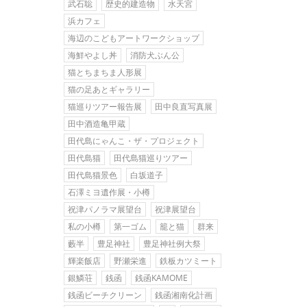
武石聡
歴史的建造物
水天宮
浜カフェ
海辺のこどもアートワークショップ
海鮮やよし丼
消防犬ぶん公
猫とちまちま人形展
猫の足あとギャラリー
猫巡りツアー報告展
田中良直写真展
田中酒造亀甲蔵
田代島にゃんこ・ザ・プロジェクト
田代島猫
田代島猫巡りツアー
田代島猫景色
白坂道子
石澤ミヨ遺作展・小樽
祝津パノラマ展望台
祝津展望台
私の小樽
第一ゴム
籠と猫
群来
藪半
豊足神社
豊足神社例大祭
輝楽飯店
野瀬栄進
鉄板カツミート
銀鱗荘
銭函
銭函KAMOME
銭函ビーチクリーン
銭函湘南化計画