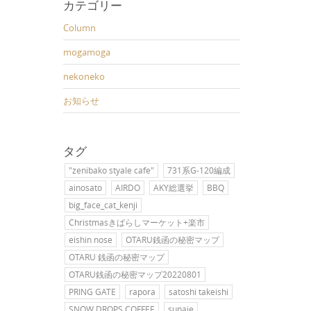
カテゴリー
Column
mogamoga
nekoneko
お知らせ
タグ
"zenibako styale cafe"
731系G-120編成
ainosato
AIRDO
AKY総選挙
BBQ
big_face_cat_kenji
Christmasきばらしマーケット+楽市
eishin nose
OTARU銭函の秘密マップ
OTARU 銭函の秘密マップ
OTARU銭函の秘密マップ20220801
PRING GATE
rapora
satoshi takeishi
SNOW DROPS COFFEE
sunaie