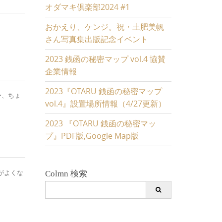
オダマキ倶楽部2024 #1
おかえり、ケンジ。祝・土肥美帆
。
さん写真集出版記念イベント
2023 銭函の秘密マップ vol.4 協賛
企業情報
2023『OTARU 銭函の秘密マップ
〜、ちょ
vol.4』設置場所情報（4/27更新）
2023 『OTARU 銭函の秘密マッ
プ』PDF版,Google Map版
がよくな
Colmn 検索
Search
for: