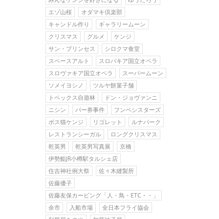
エゾ山桜
オダマキ倶楽部
キャンドル作り
ギャラリームーン
クリスマス
グルメ
ケンジ
サン・プリンセス
シロクマ食堂
スペースアルト
スロバキア国立オペラ
スロヴァキア国立オペラ
スーパームーン
ソメイヨシノ
ツルヤ餅菓子舗
トベックス自遊林
ドン・ジョヴァンニ
ニシン
パー券事件
フンペシスターズ
ボス猫ケンジ
リゴレット
ルナパーク
レストランシーガル
ロングクリスマス
乾英男
乾英男写真展
京橋
伊勢鮨JR小樽駅タルシェ店
住吉神社例大祭
佐々木縫製所
佐藤優子
佐藤友保カービング「人・鳥・ETC・・」
余市
入船市場
全日本フライ協会