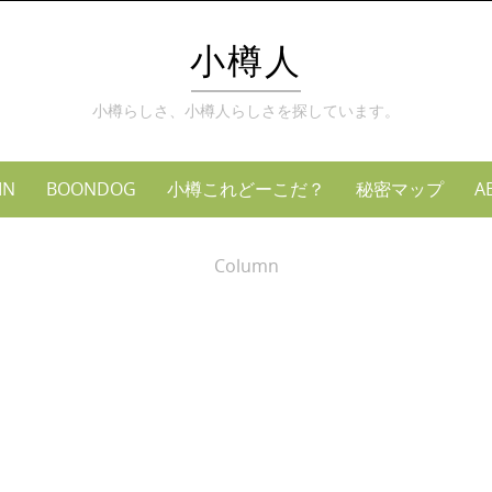
小樽人
小樽らしさ、小樽人らしさを探しています。
MN
BOONDOG
小樽これどーこだ？
秘密マップ
A
Column