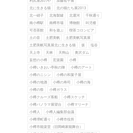
利尻屋みのや
加藤祐子展
北に生きる猫
北の猫たち展2013
北一硝子
北海製罐
北運河
千秋通り
南小樽駅
南樽市場
博物館
叫児楼
可否茶館
和を遊ぶ
喫茶コロンビア
土の音
土肥美帆
土肥美帆写真展
土肥美帆写真展北に生きる猫
坂
塩谷
天上寺
天林
天狗山
奥沢ダム
妄想の小樽
宏楽園
小樽
小樽いきおい亭秋の陣
小樽のアート
小樽のニシン
小樽の和菓子屋
小樽の地酒
小樽の寿司
小樽の海
小樽の祭
小樽ガラス
小樽クルーズ客船
小樽スケッチ
小樽パノラマ展望台
小樽マリーナ
小樽人
小樽人編集部会議
小樽堺町通り
小樽市役所
小樽市能楽堂（旧岡崎家能舞台）