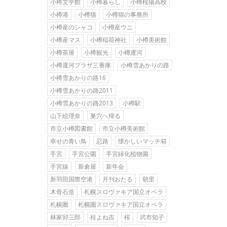
小樽文学館
小樽暮らし
小樽桜陽高校
小樽港
小樽猫
小樽猫の事務所
小樽産のシャコ
小樽産ウニ
小樽産マス
小樽稲荷神社
小樽美術館
小樽茶屋
小樽観光
小樽運河
小樽運河プラザ三番庫
小樽雪あかりの路
小樽雪あかりの路16
小樽雪あかりの路2011
小樽雪あかりの路2013
小樽駅
山下絵理奈
巣穴へ帰る
市立小樽図書館
市立小樽美術館
幸せの青い鳥
忍路
懐かしいマッチ箱
手宮
手宮公園
手宮緑化植物園
手宮線
新倉屋
新年会
新羽田国際空港
月刊おたる
朝里
木骨石造
札幌スロヴァキア国立オペラ
札幌圏
札幌圏スロヴァキア国立オペラ
林家卯三郎
桂よね吉
桜
武市知子