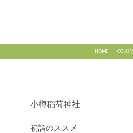
Skip
to
content
Skip
HOME
COLU
to
content
小樽稲荷神社
初詣のススメ