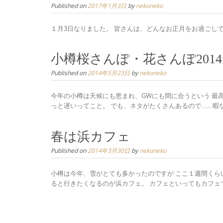
Published on
2017年1月3日
by
nekoneko
１月3日なりました。 皆さんは、どんなお正月をお過ごし
小樽桜さんぽ・花さんぽ2014
Published on
2014年5月23日
by
nekoneko
今年の小樽は天候にも恵まれ、GWにも間に合うという 最
っと遅いってこと。 でも、ネタがたくさんあるので…… 暇な方
春は浜カフェ
Published on
2014年3月30日
by
nekoneko
小樽は今年、雪がとても多かったのですが ここ１週間くら
ると行きたくなるのが浜カフェ。 カフェといってもカフェでは