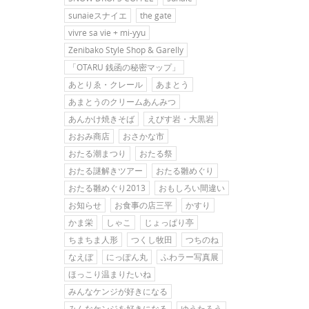
sunaieスナイエ
the gate
vivre sa vie + mi-yyu
Zenibako Style Shop & Garelly
「OTARU 銭函の秘密マップ」
あとりゑ・クレール
あまとう
あまとうのクリームあんみつ
あんかけ焼きそば
えびす岩・大黒岩
おおみ商店
おさかな市
おたる潮まつり
おたる祭
おたる謎解きツアー
おたる雛めぐり
おたる雛めぐり2013
おもしろい間違い
お知らせ
お食事の店三平
かすり
かま栄
しゃこ
じょっぱり亭
ちまちま人形
つくし牧田
つちのね
なえぼ
にっぽん丸
ふわラー写真展
ほっこり温まりたいね
みんなケンジが好きになる
みんなケンジを好きになる
ゆうたろう