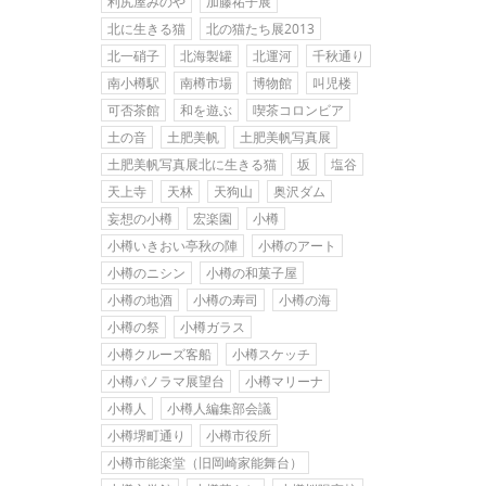
利尻屋みのや
加藤祐子展
北に生きる猫
北の猫たち展2013
北一硝子
北海製罐
北運河
千秋通り
南小樽駅
南樽市場
博物館
叫児楼
可否茶館
和を遊ぶ
喫茶コロンビア
土の音
土肥美帆
土肥美帆写真展
土肥美帆写真展北に生きる猫
坂
塩谷
天上寺
天林
天狗山
奥沢ダム
妄想の小樽
宏楽園
小樽
小樽いきおい亭秋の陣
小樽のアート
小樽のニシン
小樽の和菓子屋
小樽の地酒
小樽の寿司
小樽の海
小樽の祭
小樽ガラス
小樽クルーズ客船
小樽スケッチ
小樽パノラマ展望台
小樽マリーナ
小樽人
小樽人編集部会議
小樽堺町通り
小樽市役所
小樽市能楽堂（旧岡崎家能舞台）