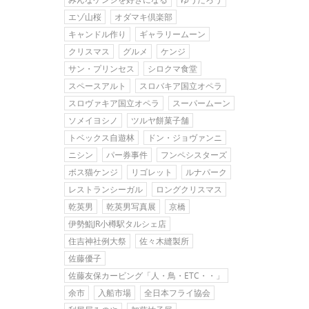
エゾ山桜
オダマキ倶楽部
キャンドル作り
ギャラリームーン
クリスマス
グルメ
ケンジ
サン・プリンセス
シロクマ食堂
スペースアルト
スロバキア国立オペラ
スロヴァキア国立オペラ
スーパームーン
ソメイヨシノ
ツルヤ餅菓子舗
トベックス自遊林
ドン・ジョヴァンニ
ニシン
パー券事件
フンペシスターズ
ボス猫ケンジ
リゴレット
ルナパーク
レストランシーガル
ロングクリスマス
乾英男
乾英男写真展
京橋
伊勢鮨JR小樽駅タルシェ店
住吉神社例大祭
佐々木縫製所
佐藤優子
佐藤友保カービング「人・鳥・ETC・・」
余市
入船市場
全日本フライ協会