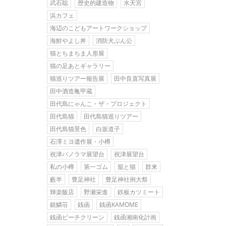
武石聡
歴史的建造物
水天宮
浜カフェ
海辺のこどもアートワークショップ
海鮮やよし丼
消防犬ぶん公
猫とちまちま人形展
猫の足あとギャラリー
猫巡りツアー報告展
田中良直写真展
田中酒造亀甲蔵
田代島にゃんこ・ザ・プロジェクト
田代島猫
田代島猫巡りツアー
田代島猫景色
白坂道子
石澤ミヨ遺作展・小樽
祝津パノラマ展望台
祝津展望台
私の小樽
第一ゴム
籠と猫
群来
藪半
豊足神社
豊足神社例大祭
輝楽飯店
野瀬栄進
鉄板カツミート
銀鱗荘
銭函
銭函KAMOME
銭函ビーチクリーン
銭函湘南化計画