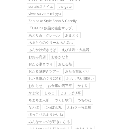
sunaieスナイエ
the gate
vivre sa vie + mi-yyu
Zenibako Style Shop & Garelly
「OTARU 銭函の秘密マップ」
あとりゑ・クレール
あまとう
あまとうのクリームあんみつ
あんかけ焼きそば
えびす岩・大黒岩
おおみ商店
おさかな市
おたる潮まつり
おたる祭
おたる謎解きツアー
おたる雛めぐり
おたる雛めぐり2013
おもしろい間違い
お知らせ
お食事の店三平
かすり
かま栄
しゃこ
じょっぱり亭
ちまちま人形
つくし牧田
つちのね
なえぼ
にっぽん丸
ふわラー写真展
ほっこり温まりたいね
みんなケンジが好きになる
みんなケンジを好きになる
ゆうたろう