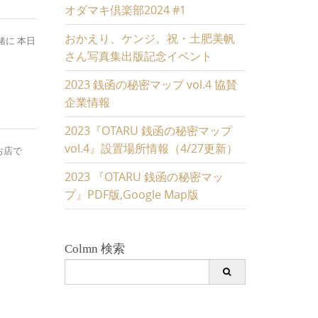
オダマキ倶楽部2024 #1
おかえり、ケンジ。祝・土肥美帆
緒に 本日
さん写真集出版記念イベント
2023 銭函の秘密マップ vol.4 協賛
企業情報
2023『OTARU 銭函の秘密マップ
vol.4』設置場所情報（4/27更新）
お店で
2023 『OTARU 銭函の秘密マッ
プ』PDF版,Google Map版
Colmn 検索
Search
for: