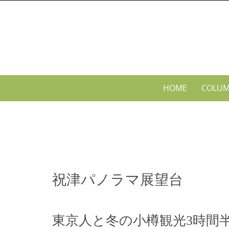
Skip
to
content
Skip
HOME
COLU
to
content
祝津パノラマ展望台
東京人と冬の小樽観光3時間