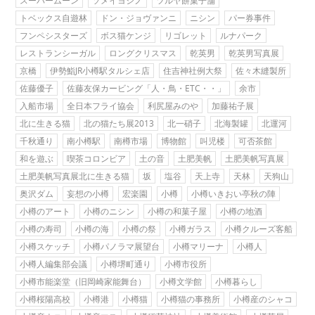
スーパームーン
ソメイヨシノ
ツルヤ餅菓子舗
トベックス自遊林
ドン・ジョヴァンニ
ニシン
パー券事件
フンペシスターズ
ボス猫ケンジ
リゴレット
ルナパーク
レストランシーガル
ロングクリスマス
乾英男
乾英男写真展
京橋
伊勢鮨JR小樽駅タルシェ店
住吉神社例大祭
佐々木縫製所
佐藤優子
佐藤友保カービング「人・鳥・ETC・・」
余市
入船市場
全日本フライ協会
利尻屋みのや
加藤祐子展
北に生きる猫
北の猫たち展2013
北一硝子
北海製罐
北運河
千秋通り
南小樽駅
南樽市場
博物館
叫児楼
可否茶館
和を遊ぶ
喫茶コロンビア
土の音
土肥美帆
土肥美帆写真展
土肥美帆写真展北に生きる猫
坂
塩谷
天上寺
天林
天狗山
奥沢ダム
妄想の小樽
宏楽園
小樽
小樽いきおい亭秋の陣
小樽のアート
小樽のニシン
小樽の和菓子屋
小樽の地酒
小樽の寿司
小樽の海
小樽の祭
小樽ガラス
小樽クルーズ客船
小樽スケッチ
小樽パノラマ展望台
小樽マリーナ
小樽人
小樽人編集部会議
小樽堺町通り
小樽市役所
小樽市能楽堂（旧岡崎家能舞台）
小樽文学館
小樽暮らし
小樽桜陽高校
小樽港
小樽猫
小樽猫の事務所
小樽産のシャコ