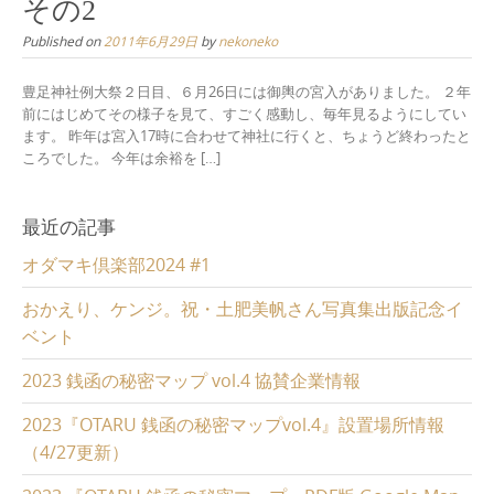
その2
Published on
2011年6月29日
by
nekoneko
豊足神社例大祭２日目、６月26日には御輿の宮入がありました。 ２年
前にはじめてその様子を見て、すごく感動し、毎年見るようにしてい
ます。 昨年は宮入17時に合わせて神社に行くと、ちょうど終わったと
ころでした。 今年は余裕を […]
最近の記事
オダマキ倶楽部2024 #1
おかえり、ケンジ。祝・土肥美帆さん写真集出版記念イ
ベント
2023 銭函の秘密マップ vol.4 協賛企業情報
2023『OTARU 銭函の秘密マップvol.4』設置場所情報
（4/27更新）