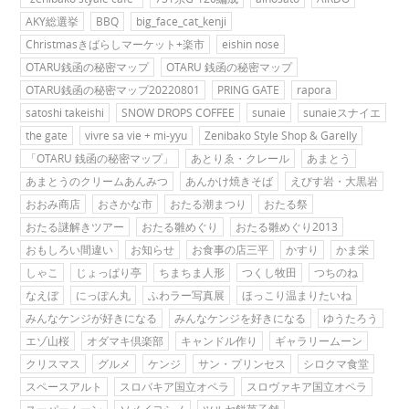
AKY総選挙
BBQ
big_face_cat_kenji
Christmasきばらしマーケット+楽市
eishin nose
OTARU銭函の秘密マップ
OTARU 銭函の秘密マップ
OTARU銭函の秘密マップ20220801
PRING GATE
rapora
satoshi takeishi
SNOW DROPS COFFEE
sunaie
sunaieスナイエ
the gate
vivre sa vie + mi-yyu
Zenibako Style Shop & Garelly
「OTARU 銭函の秘密マップ」
あとりゑ・クレール
あまとう
あまとうのクリームあんみつ
あんかけ焼きそば
えびす岩・大黒岩
おおみ商店
おさかな市
おたる潮まつり
おたる祭
おたる謎解きツアー
おたる雛めぐり
おたる雛めぐり2013
おもしろい間違い
お知らせ
お食事の店三平
かすり
かま栄
しゃこ
じょっぱり亭
ちまちま人形
つくし牧田
つちのね
なえぼ
にっぽん丸
ふわラー写真展
ほっこり温まりたいね
みんなケンジが好きになる
みんなケンジを好きになる
ゆうたろう
エゾ山桜
オダマキ倶楽部
キャンドル作り
ギャラリームーン
クリスマス
グルメ
ケンジ
サン・プリンセス
シロクマ食堂
スペースアルト
スロバキア国立オペラ
スロヴァキア国立オペラ