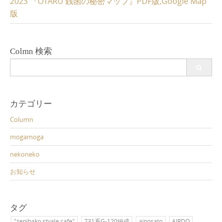
2023 『OTARU 銭函の秘密マップ』PDF版,Google Map
版
Colmn 検索
Search
for:
カテゴリー
Column
mogamoga
nekoneko
お知らせ
タグ
"zenibako styale cafe"
731系G-120編成
ainosato
AIRDO