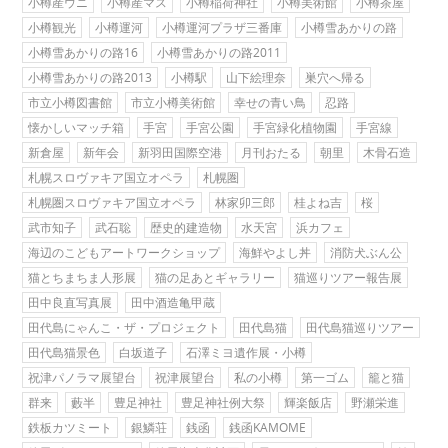
小樽産ウニ
小樽産マス
小樽稲荷神社
小樽美術館
小樽茶屋
小樽観光
小樽運河
小樽運河プラザ三番庫
小樽雪あかりの路
小樽雪あかりの路16
小樽雪あかりの路2011
小樽雪あかりの路2013
小樽駅
山下絵理奈
巣穴へ帰る
市立小樽図書館
市立小樽美術館
幸せの青い鳥
忍路
懐かしいマッチ箱
手宮
手宮公園
手宮緑化植物園
手宮線
新倉屋
新年会
新羽田国際空港
月刊おたる
朝里
木骨石造
札幌スロヴァキア国立オペラ
札幌圏
札幌圏スロヴァキア国立オペラ
林家卯三郎
桂よね吉
桜
武市知子
武石聡
歴史的建造物
水天宮
浜カフェ
海辺のこどもアートワークショップ
海鮮やよし丼
消防犬ぶん公
猫とちまちま人形展
猫の足あとギャラリー
猫巡りツアー報告展
田中良直写真展
田中酒造亀甲蔵
田代島にゃんこ・ザ・プロジェクト
田代島猫
田代島猫巡りツアー
田代島猫景色
白坂道子
石澤ミヨ遺作展・小樽
祝津パノラマ展望台
祝津展望台
私の小樽
第一ゴム
籠と猫
群来
藪半
豊足神社
豊足神社例大祭
輝楽飯店
野瀬栄進
鉄板カツミート
銀鱗荘
銭函
銭函KAMOME