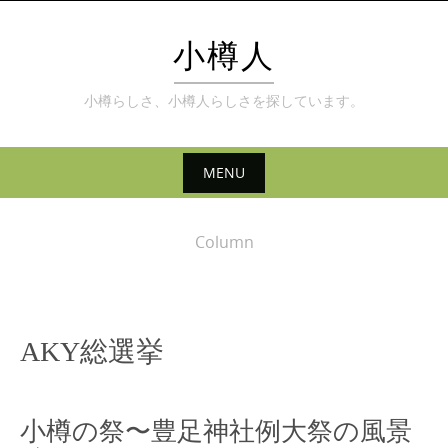
Skip
to
小樽人
content
小樽らしさ、小樽人らしさを探しています。
MENU
Skip
to
Column
content
AKY総選挙
小樽の祭〜豊足神社例大祭の風景