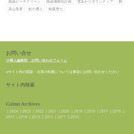
銭函ビーチクリーン
銭函湘南化計画
雪あかりボランティア
館
高山美香
鮭の遡上
鯨森惣七
お問い合せ
小樽人編集部 お問い合わせフォーム
※サイト内の図版・文章の転載については事前にお問い合わせください
サイト内検索
Colmn Archives
｜
2024
｜
2023
｜
2022
｜
2021
｜
2020
｜
2019
｜
2018
｜
2017
｜
2016
｜
2015
｜
2014
｜
2013
｜
2012
｜
2011
｜
2010