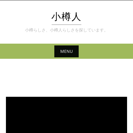
Skip
to
小樽人
content
小樽らしさ、小樽人らしさを探しています。
MENU
Skip
to
content