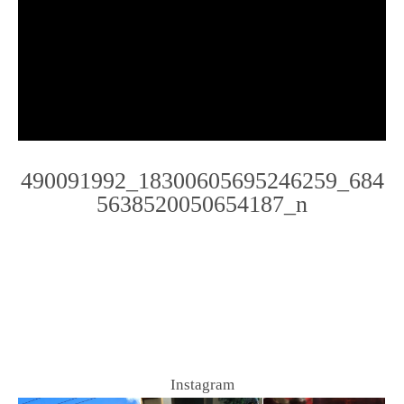
490091992_18300605695246259_684
5638520050654187_n
Photo
Navigation
Instagram