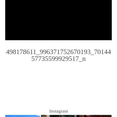
498178611_996371752670193_70144
57735599929517_n
Photo
Navigation
Instagram