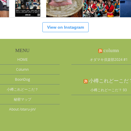
View on Instagram
MENU
column
HOME
オダマキ倶楽部2024 #1
Column
BoonDog
小樽これどーこだ
小樽これどーこだ？
小樽これどーこだ？ 93
秘密マップ
About /otaru-jin/