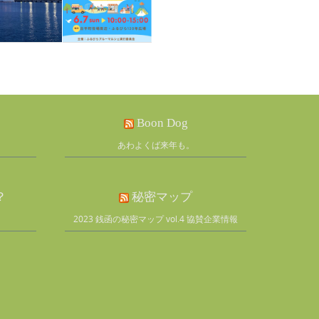
Boon Dog
あわよくば来年も。
？
秘密マップ
2023 銭函の秘密マップ vol.4 協賛企業情報