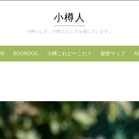
Skip
to
小樽人
content
小樽らしさ、小樽人らしさを探しています。
MN
BOONDOG
小樽これどーこだ？
秘密マップ
A