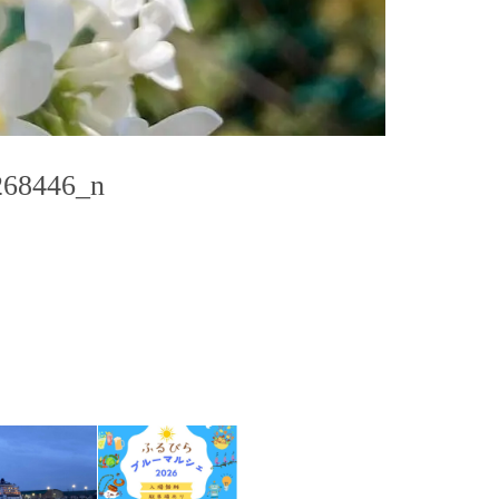
268446_n