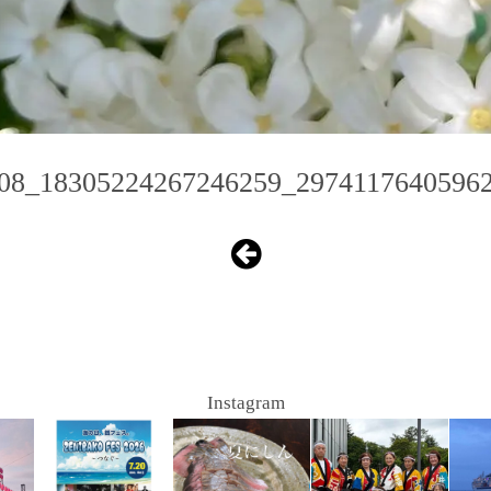
08_18305224267246259_2974117640596
Instagram