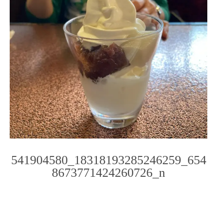
541904580_18318193285246259_654
8673771424260726_n
Photo
Navigation