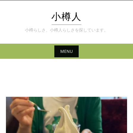
Skip
to
小樽人
content
小樽らしさ、小樽人らしさを探しています。
MENU
Skip
to
content