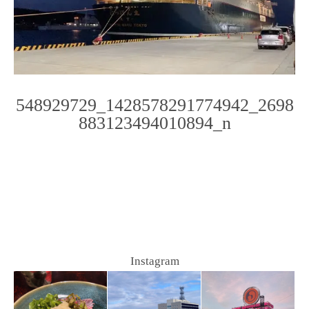
548929729_1428578291774942_2698
883123494010894_n
Photo
Navigation
Instagram