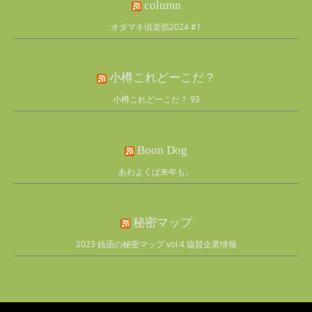
column
オダマキ倶楽部2024 #1
小樽これどーこだ？
小樽これどーこだ？ 93
Boon Dog
あわよくば来年も。
秘密マップ
2023 銭函の秘密マップ vol.4 協賛企業情報