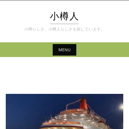
Skip
to
小樽人
content
小樽らしさ、小樽人らしさを探しています。
MENU
Skip
to
content