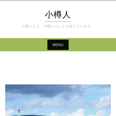
Skip
to
小樽人
content
小樽らしさ、小樽人らしさを探しています。
MENU
Skip
to
content