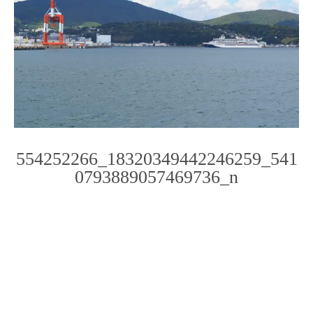
554252266_18320349442246259_541
0793889057469736_n
Photo
Navigation