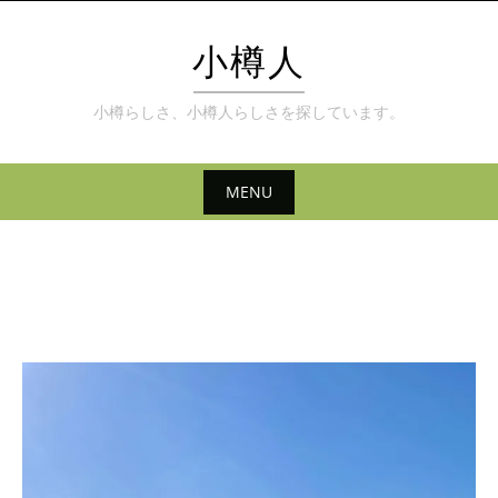
Skip
to
小樽人
content
小樽らしさ、小樽人らしさを探しています。
MENU
Skip
to
content