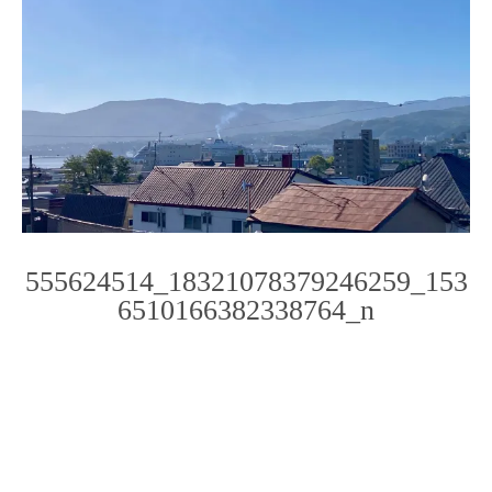
555624514_18321078379246259_153
6510166382338764_n
Photo
Navigation