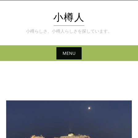
Skip
to
小樽人
content
小樽らしさ、小樽人らしさを探しています。
MENU
Skip
to
content