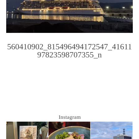
560410902_815496494172547_41611
97823598707355_n
Photo
Navigation
Instagram