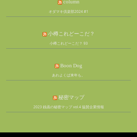
column
オダマキ倶楽部2024 #1
小樽これどーこだ？
小樽これどーこだ？ 93
Boon Dog
あわよくば来年も。
秘密マップ
2023 銭函の秘密マップ vol.4 協賛企業情報