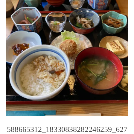
588665312_18330838282246259_627