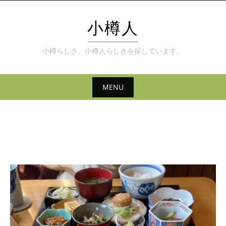
Skip
to
小樽人
content
小樽らしさ、小樽人らしさを探しています。
MENU
Skip
to
content