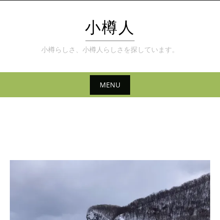
Skip
to
小樽人
content
小樽らしさ、小樽人らしさを探しています。
MENU
Skip
to
content