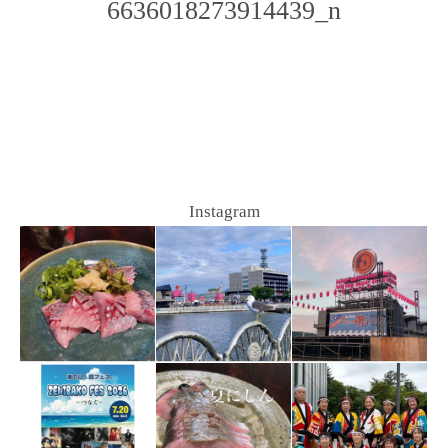
6636018273914439_n
Photo
Navigation
Instagram