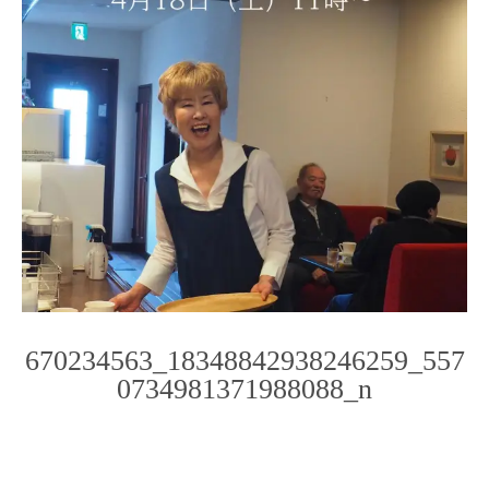
670234563_18348842938246259_557
0734981371988088_n
Photo
Navigation