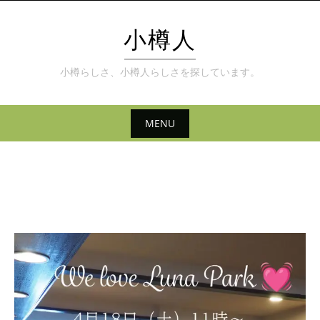
Skip
to
小樽人
content
小樽らしさ、小樽人らしさを探しています。
MENU
Skip
to
content