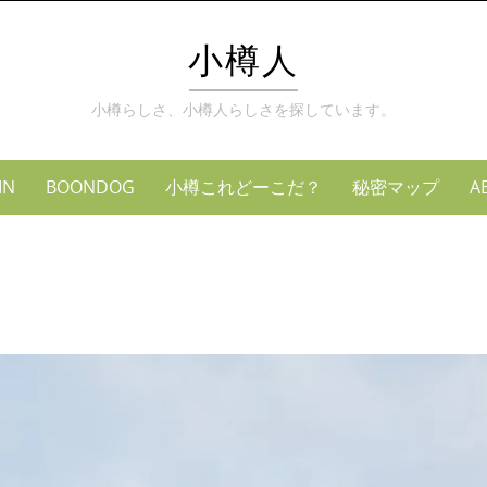
Skip
to
小樽人
content
小樽らしさ、小樽人らしさを探しています。
MN
BOONDOG
小樽これどーこだ？
秘密マップ
A