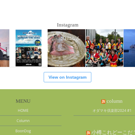
Instagram
View on Instagram
MENU
column
HOME
オダマキ倶楽部2024 #1
Column
BoonDog
小樽これどーこだ