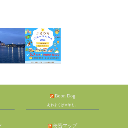
Boon Dog
あわよくば来年も。
？
秘密マップ