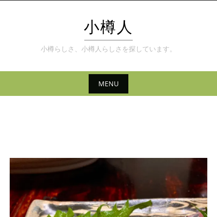
Skip
to
小樽人
content
小樽らしさ、小樽人らしさを探しています。
MENU
Skip
to
content