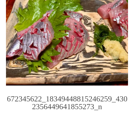
672345622_18349448815246259_430
2356449641855273_n
Photo
Navigation