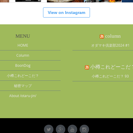
View on Instagram
MENU
column
HOME
オダマキ倶楽部2024 #1
Column
BoonDog
小樽これどーこだ
小樽これどーこだ？
小樽これどーこだ？ 93
秘密マップ
About /otaru-jin/