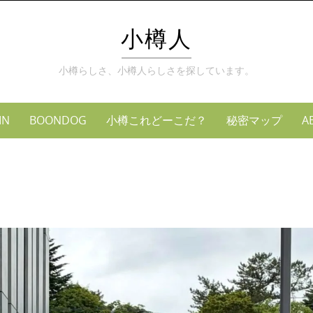
Skip
to
小樽人
content
小樽らしさ、小樽人らしさを探しています。
MN
BOONDOG
小樽これどーこだ？
秘密マップ
A