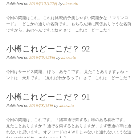
Published on
2016年10月22日
by
ainosato
今回の問題はこれ。 これは比較的予測しやすい問題かな 「マリンロ
ード」 どこかの通りの名前です。 もちろん海に関係ありそうな名前
ですから、あのへんですよねｗ さて これは どーこだ？
小樽これどーこだ？ 92
Published on
2016年9月25日
by
ainosato
今回はサービス問題。 ほら あそこです。 見たことありますよね ヒ
ントは 天井です。（見ればわかるって） さて これは どーこだ？
小樽これどーこだ？ 91
Published on
2016年8月6日
by
ainosato
今回の問題は、これです。 「諸車通行禁ずる」味のある看板です。
見たことありますか？ 通行を禁ずるとありますが、まず普通の車は通
れないと思います。 オフロードの４ＷＤじゃないと通れないような道
なんですけどね。 ちなみにこ […]