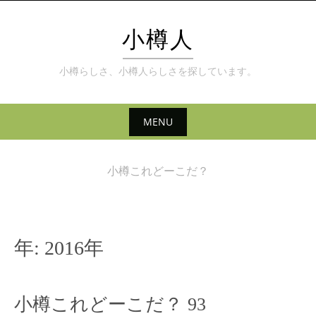
Skip
to
小樽人
content
小樽らしさ、小樽人らしさを探しています。
MENU
Skip
to
小樽これどーこだ？
content
年:
2016年
小樽これどーこだ？ 93