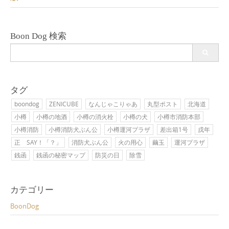
Boon Dog 検索
Search
for:
タグ
boondog
ZENICUBE
なんじゃこりゃあ
丸型ポスト
北海道
小樽
小樽の地酒
小樽の消火栓
小樽の犬
小樽市消防本部
小樽消防
小樽消防犬ぶん公
小樽運河プラザ
差出箱1号
戌年
正 SAY！「？」
消防犬ぶん公
火の用心
繭玉
運河プラザ
銭函
銭函の秘密マップ
防災の日
除雪
カテゴリー
BoonDog