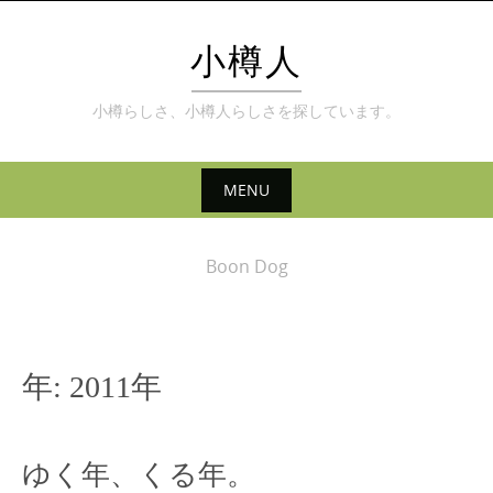
Skip
to
小樽人
content
小樽らしさ、小樽人らしさを探しています。
MENU
Skip
to
Boon Dog
content
年:
2011年
ゆく年、くる年。