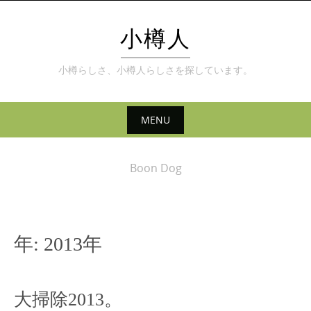
Skip
to
小樽人
content
小樽らしさ、小樽人らしさを探しています。
MENU
Skip
to
Boon Dog
content
年:
2013年
大掃除2013。