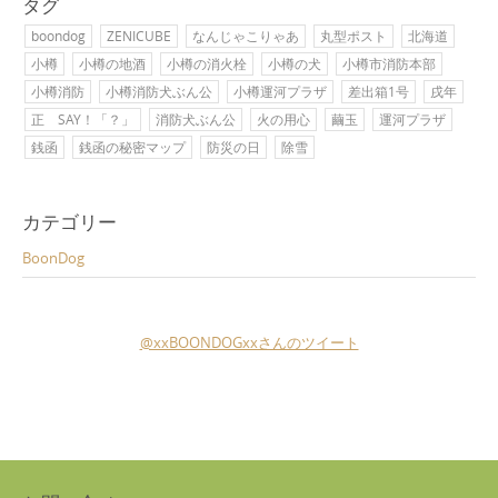
タグ
boondog
ZENICUBE
なんじゃこりゃあ
丸型ポスト
北海道
小樽
小樽の地酒
小樽の消火栓
小樽の犬
小樽市消防本部
小樽消防
小樽消防犬ぶん公
小樽運河プラザ
差出箱1号
戌年
正 SAY！「？」
消防犬ぶん公
火の用心
繭玉
運河プラザ
銭函
銭函の秘密マップ
防災の日
除雪
カテゴリー
BoonDog
@xxBOONDOGxxさんのツイート