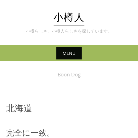
Skip
to
小樽人
content
小樽らしさ、小樽人らしさを探しています。
MENU
Skip
to
Boon Dog
content
北海道
完全に一致。