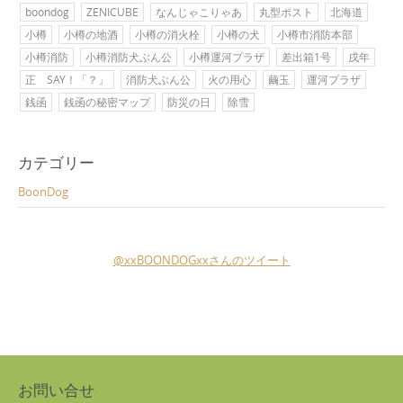
boondog
ZENICUBE
なんじゃこりゃあ
丸型ポスト
北海道
小樽
小樽の地酒
小樽の消火栓
小樽の犬
小樽市消防本部
小樽消防
小樽消防犬ぶん公
小樽運河プラザ
差出箱1号
戌年
正 SAY！「？」
消防犬ぶん公
火の用心
繭玉
運河プラザ
銭函
銭函の秘密マップ
防災の日
除雪
カテゴリー
BoonDog
@xxBOONDOGxxさんのツイート
お問い合せ