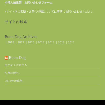
小樽人編集部 お問い合わせフォーム
※サイト内の図版・文章の転載については事前にお問い合わせください
サイト内検索
Boon Dog Archives
｜
2018
｜
2017
｜
2015
｜
2014
｜
2013
｜
2012
｜
2011
Boon Dog
あわよくば来年も。
恒例の混乱。
2018年は戌年。