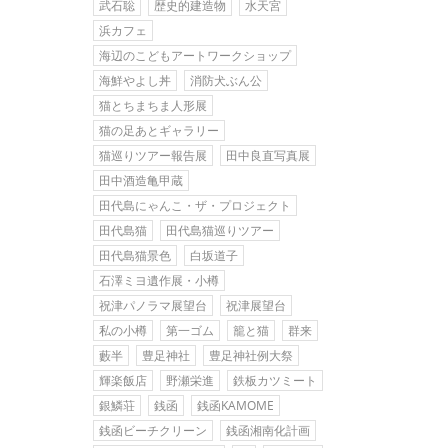
武石聡
歴史的建造物
水天宮
浜カフェ
海辺のこどもアートワークショップ
海鮮やよし丼
消防犬ぶん公
猫とちまちま人形展
猫の足あとギャラリー
猫巡りツアー報告展
田中良直写真展
田中酒造亀甲蔵
田代島にゃんこ・ザ・プロジェクト
田代島猫
田代島猫巡りツアー
田代島猫景色
白坂道子
石澤ミヨ遺作展・小樽
祝津パノラマ展望台
祝津展望台
私の小樽
第一ゴム
籠と猫
群来
藪半
豊足神社
豊足神社例大祭
輝楽飯店
野瀬栄進
鉄板カツミート
銀鱗荘
銭函
銭函KAMOME
銭函ビーチクリーン
銭函湘南化計画