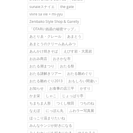
sunaieスナイエ
the gate
vivre sa vie + mi-yyu
Zenibako Style Shop & Garelly
「OTARU 銭函の秘密マップ」
あとりゑ・クレール
あまとう
あまとうのクリームあんみつ
あんかけ焼きそば
えびす岩・大黒岩
おおみ商店
おさかな市
おたる潮まつり
おたる祭
おたる謎解きツアー
おたる雛めぐり
おたる雛めぐり2013
おもしろい間違い
お知らせ
お食事の店三平
かすり
かま栄
しゃこ
じょっぱり亭
ちまちま人形
つくし牧田
つちのね
なえぼ
にっぽん丸
ふわラー写真展
ほっこり温まりたいね
みんなケンジが好きになる
みんなケンジを好きになる
ゆうたろう