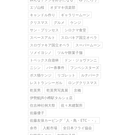
エゾ山桜
オダマキ倶楽部
キャンドル作り
ギャラリームーン
クリスマス
グルメ
ケンジ
サン・プリンセス
シロクマ食堂
スペースアルト
スロバキア国立オペラ
スロヴァキア国立オペラ
スーパームーン
ソメイヨシノ
ツルヤ餅菓子舗
トベックス自遊林
ドン・ジョヴァンニ
ニシン
パー券事件
フンペシスターズ
ボス猫ケンジ
リゴレット
ルナパーク
レストランシーガル
ロングクリスマス
乾英男
乾英男写真展
京橋
伊勢鮨JR小樽駅タルシェ店
住吉神社例大祭
佐々木縫製所
佐藤優子
佐藤友保カービング「人・鳥・ETC・・」
余市
入船市場
全日本フライ協会