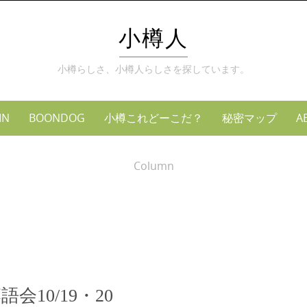
小樽人
小樽らしさ、小樽人らしさを探しています。
MN
BOONDOG
小樽これどーこだ？
秘密マップ
A
Column
10/19・20