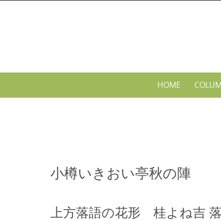
Skip
to
content
Skip
HOME
COLU
to
content
小樽いきおい亭秋の陣
上方落語の花形 桂よね吉 落語会