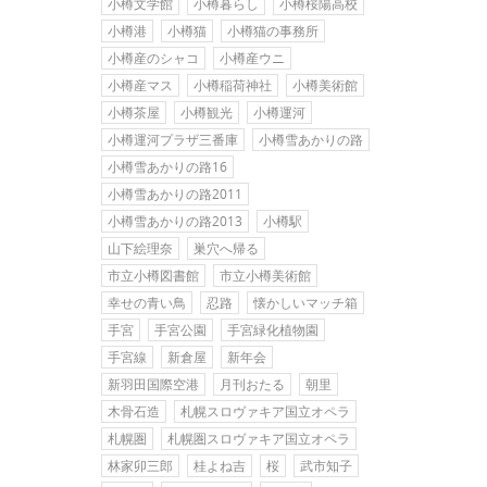
小樽文学館
小樽暮らし
小樽桜陽高校
小樽港
小樽猫
小樽猫の事務所
小樽産のシャコ
小樽産ウニ
小樽産マス
小樽稲荷神社
小樽美術館
小樽茶屋
小樽観光
小樽運河
小樽運河プラザ三番庫
小樽雪あかりの路
小樽雪あかりの路16
小樽雪あかりの路2011
小樽雪あかりの路2013
小樽駅
山下絵理奈
巣穴へ帰る
市立小樽図書館
市立小樽美術館
幸せの青い鳥
忍路
懐かしいマッチ箱
手宮
手宮公園
手宮緑化植物園
手宮線
新倉屋
新年会
新羽田国際空港
月刊おたる
朝里
木骨石造
札幌スロヴァキア国立オペラ
札幌圏
札幌圏スロヴァキア国立オペラ
林家卯三郎
桂よね吉
桜
武市知子