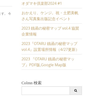
オダマキ倶楽部2024 #1
おかえり、ケンジ。祝・土肥美帆
す。 今
さん写真集出版記念イベント
2023 銭函の秘密マップ vol.4 協賛
企業情報
2023『OTARU 銭函の秘密マップ
vol.4』設置場所情報（4/27更新）
2023 『OTARU 銭函の秘密マッ
プ』PDF版,Google Map版
Colmn 検索
Search
for: