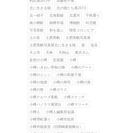
利尻屋みのや
加藤祐子展
北に生きる猫
北の猫たち展2013
北一硝子
北海製罐
北運河
千秋通り
南小樽駅
南樽市場
博物館
叫児楼
可否茶館
和を遊ぶ
喫茶コロンビア
土の音
土肥美帆
土肥美帆写真展
土肥美帆写真展北に生きる猫
坂
塩谷
天上寺
天林
天狗山
奥沢ダム
妄想の小樽
宏楽園
小樽
小樽いきおい亭秋の陣
小樽のアート
小樽のニシン
小樽の和菓子屋
小樽の地酒
小樽の寿司
小樽の海
小樽の祭
小樽ガラス
小樽クルーズ客船
小樽スケッチ
小樽パノラマ展望台
小樽マリーナ
小樽人
小樽人編集部会議
小樽堺町通り
小樽市役所
小樽市能楽堂（旧岡崎家能舞台）