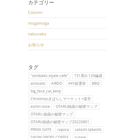
カテゴリー
Column
mogamoga
nekoneko
お知らせ
タグ
"zenibako styale cafe"
731系G-120編成
ainosato
AIRDO
AKY総選挙
BBQ
big_face_cat_kenji
Christmasきばらしマーケット+楽市
eishin nose
OTARU銭函の秘密マップ
OTARU 銭函の秘密マップ
OTARU銭函の秘密マップ20220801
PRING GATE
rapora
satoshi takeishi
SNOW DROPS COFFEE
sunaie