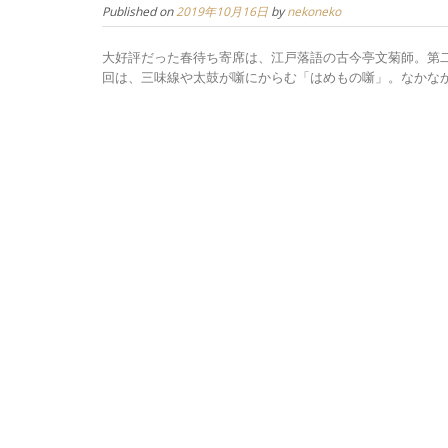
Published on
2019年10月16日
by
nekoneko
大好評だった春待ち寄席は、江戸落語の古今亭文菊師。第二
回は、三味線や太鼓が噺にからむ「はめもの噺」。なかなか北