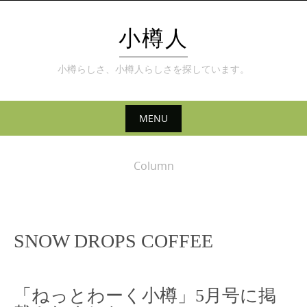
Skip
to
小樽人
content
小樽らしさ、小樽人らしさを探しています。
MENU
Skip
to
Column
content
SNOW DROPS COFFEE
「ねっとわーく小樽」5月号に掲