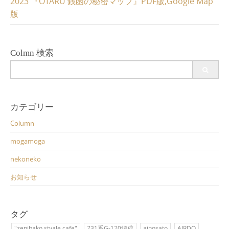
2023 『OTARU 銭函の秘密マップ』PDF版,Google Map
版
Colmn 検索
Search
for:
カテゴリー
Column
mogamoga
nekoneko
お知らせ
タグ
"zenibako styale cafe"
731系G-120編成
ainosato
AIRDO