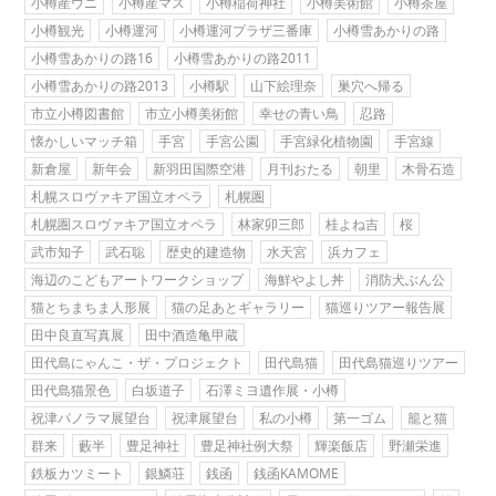
小樽産ウニ
小樽産マス
小樽稲荷神社
小樽美術館
小樽茶屋
小樽観光
小樽運河
小樽運河プラザ三番庫
小樽雪あかりの路
小樽雪あかりの路16
小樽雪あかりの路2011
小樽雪あかりの路2013
小樽駅
山下絵理奈
巣穴へ帰る
市立小樽図書館
市立小樽美術館
幸せの青い鳥
忍路
懐かしいマッチ箱
手宮
手宮公園
手宮緑化植物園
手宮線
新倉屋
新年会
新羽田国際空港
月刊おたる
朝里
木骨石造
札幌スロヴァキア国立オペラ
札幌圏
札幌圏スロヴァキア国立オペラ
林家卯三郎
桂よね吉
桜
武市知子
武石聡
歴史的建造物
水天宮
浜カフェ
海辺のこどもアートワークショップ
海鮮やよし丼
消防犬ぶん公
猫とちまちま人形展
猫の足あとギャラリー
猫巡りツアー報告展
田中良直写真展
田中酒造亀甲蔵
田代島にゃんこ・ザ・プロジェクト
田代島猫
田代島猫巡りツアー
田代島猫景色
白坂道子
石澤ミヨ遺作展・小樽
祝津パノラマ展望台
祝津展望台
私の小樽
第一ゴム
籠と猫
群来
藪半
豊足神社
豊足神社例大祭
輝楽飯店
野瀬栄進
鉄板カツミート
銀鱗荘
銭函
銭函KAMOME