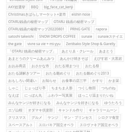
AKY総選挙
BBQ
big_face_cat_kenji
Christmasきばらしマーケット+楽市
eishin nose
OTARU銭函の秘密マップ
OTARU 銭函の秘密マップ
OTARU銭函の秘密マップ20220801
PRING GATE
rapora
satoshi takeishi
SNOW DROPS COFFEE
sunaie
sunaieスナイエ
the gate
vivre sa vie + mi-yyu
Zenibako Style Shop & Garelly
「OTARU 銭函の秘密マップ」
あとりゑ・クレール
あまとう
あまとうのクリームあんみつ
あんかけ焼きそば
えびす岩・大黒岩
おおみ商店
おさかな市
おたる潮まつり
おたる祭
おたる謎解きツアー
おたる雛めぐり
おたる雛めぐり2013
おもしろい間違い
お知らせ
お食事の店三平
かすり
かま栄
しゃこ
じょっぱり亭
ちまちま人形
つくし牧田
つちのね
なえぼ
にっぽん丸
ふわラー写真展
ほっこり温まりたいね
みんなケンジが好きになる
みんなケンジを好きになる
ゆうたろう
エゾ山桜
オダマキ倶楽部
キャンドル作り
ギャラリームーン
クリスマス
グルメ
ケンジ
サン・プリンセス
シロクマ食堂
スペースアルト
スロバキア国立オペラ
スロヴァキア国立オペラ