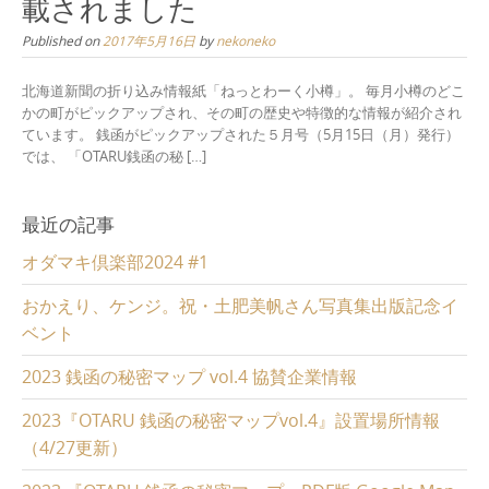
載されました
Published on
2017年5月16日
by
nekoneko
北海道新聞の折り込み情報紙「ねっとわーく小樽」。 毎月小樽のどこ
かの町がピックアップされ、その町の歴史や特徴的な情報が紹介され
ています。 銭函がピックアップされた５月号（5月15日（月）発行）
では、 「OTARU銭函の秘 […]
最近の記事
オダマキ倶楽部2024 #1
おかえり、ケンジ。祝・土肥美帆さん写真集出版記念イ
ベント
2023 銭函の秘密マップ vol.4 協賛企業情報
2023『OTARU 銭函の秘密マップvol.4』設置場所情報
（4/27更新）