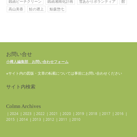
銭函ビーチクリーン
銭函湘南化計画
雪あかりボランティア
館
高山美香
鮭の遡上
鯨森惣七
お問い合せ
小樽人編集部 お問い合わせフォーム
※サイト内の図版・文章の転載については事前にお問い合わせください
サイト内検索
Colmn Archives
｜
2024
｜
2023
｜
2022
｜
2021
｜
2020
｜
2019
｜
2018
｜
2017
｜
2016
｜
2015
｜
2014
｜
2013
｜
2012
｜
2011
｜
2010