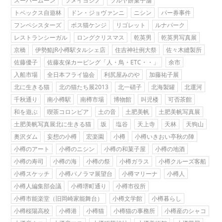
スーパームーン
ソメイヨシノ
ツルヤ餅菓子舗
トベックス自遊林
ドン・ジョヴァンニ
ニシン
パー券事件
フンペシスターズ
ボス猫ケンジ
リゴレット
ルナパーク
レストランシーガル
ロングクリスマス
乾英男
乾英男写真展
京橋
伊勢鮨JR小樽駅タルシェ店
住吉神社例大祭
佐々木縫製所
佐藤優子
佐藤友保カービング「人・鳥・ETC・・」
余市
入船市場
全日本フライ協会
利尻屋みのや
加藤祐子展
北に生きる猫
北の猫たち展2013
北一硝子
北海製罐
北運河
千秋通り
南小樽駅
南樽市場
博物館
叫児楼
可否茶館
和を遊ぶ
喫茶コロンビア
土の音
土肥美帆
土肥美帆写真展
土肥美帆写真展北に生きる猫
坂
塩谷
天上寺
天林
天狗山
奥沢ダム
妄想の小樽
宏楽園
小樽
小樽いきおい亭秋の陣
小樽のアート
小樽のニシン
小樽の和菓子屋
小樽の地酒
小樽の寿司
小樽の海
小樽の祭
小樽ガラス
小樽クルーズ客船
小樽スケッチ
小樽パノラマ展望台
小樽マリーナ
小樽人
小樽人編集部会議
小樽堺町通り
小樽市役所
小樽市能楽堂（旧岡崎家能舞台）
小樽文学館
小樽暮らし
小樽桜陽高校
小樽港
小樽猫
小樽猫の事務所
小樽産のシャコ