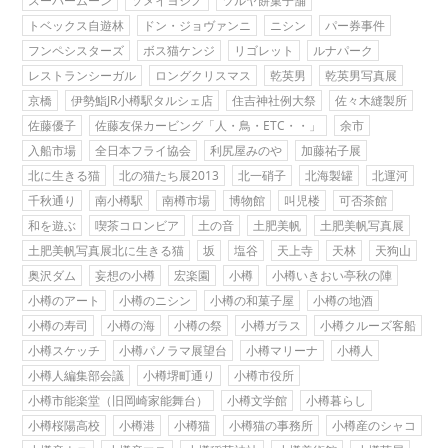
スーパームーン
ソメイヨシノ
ツルヤ餅菓子舗
トベックス自遊林
ドン・ジョヴァンニ
ニシン
パー券事件
フンペシスターズ
ボス猫ケンジ
リゴレット
ルナパーク
レストランシーガル
ロングクリスマス
乾英男
乾英男写真展
京橋
伊勢鮨JR小樽駅タルシェ店
住吉神社例大祭
佐々木縫製所
佐藤優子
佐藤友保カービング「人・鳥・ETC・・」
余市
入船市場
全日本フライ協会
利尻屋みのや
加藤祐子展
北に生きる猫
北の猫たち展2013
北一硝子
北海製罐
北運河
千秋通り
南小樽駅
南樽市場
博物館
叫児楼
可否茶館
和を遊ぶ
喫茶コロンビア
土の音
土肥美帆
土肥美帆写真展
土肥美帆写真展北に生きる猫
坂
塩谷
天上寺
天林
天狗山
奥沢ダム
妄想の小樽
宏楽園
小樽
小樽いきおい亭秋の陣
小樽のアート
小樽のニシン
小樽の和菓子屋
小樽の地酒
小樽の寿司
小樽の海
小樽の祭
小樽ガラス
小樽クルーズ客船
小樽スケッチ
小樽パノラマ展望台
小樽マリーナ
小樽人
小樽人編集部会議
小樽堺町通り
小樽市役所
小樽市能楽堂（旧岡崎家能舞台）
小樽文学館
小樽暮らし
小樽桜陽高校
小樽港
小樽猫
小樽猫の事務所
小樽産のシャコ