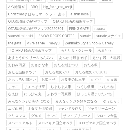
AKY総選挙
BBQ
big_face_cat_kenji
Christmasきばらしマーケット+楽市
eishin nose
OTARU銭函の秘密マップ
OTARU 銭函の秘密マップ
OTARU銭函の秘密マップ20220801
PRING GATE
rapora
satoshi takeishi
SNOW DROPS COFFEE
sunaie
sunaieスナイエ
the gate
vivre sa vie + mi-yyu
Zenibako Style Shop & Garelly
「OTARU 銭函の秘密マップ」
あとりゑ・クレール
あまとう
あまとうのクリームあんみつ
あんかけ焼きそば
えびす岩・大黒岩
おおみ商店
おさかな市
おたる潮まつり
おたる祭
おたる謎解きツアー
おたる雛めぐり
おたる雛めぐり2013
おもしろい間違い
お知らせ
お食事の店三平
かすり
かま栄
しゃこ
じょっぱり亭
ちまちま人形
つくし牧田
つちのね
なえぼ
にっぽん丸
ふわラー写真展
ほっこり温まりたいね
みんなケンジが好きになる
みんなケンジを好きになる
ゆうたろう
エゾ山桜
オダマキ倶楽部
キャンドル作り
ギャラリームーン
クリスマス
グルメ
ケンジ
サン・プリンセス
シロクマ食堂
スペースアルト
スロバキア国立オペラ
スロヴァキア国立オペラ