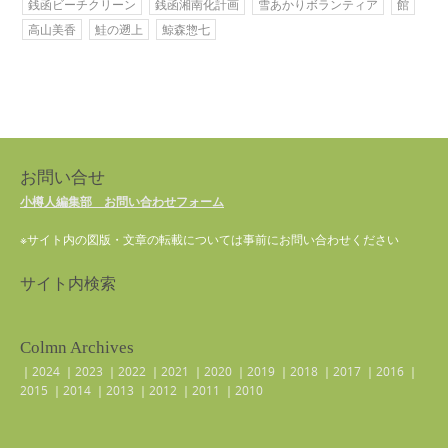
銭函ビーチクリーン
銭函湘南化計画
雪あかりボランティア
館
高山美香
鮭の遡上
鯨森惣七
お問い合せ
小樽人編集部 お問い合わせフォーム
※サイト内の図版・文章の転載については事前にお問い合わせください
サイト内検索
Colmn Archives
｜
2024
｜
2023
｜
2022
｜
2021
｜
2020
｜
2019
｜
2018
｜
2017
｜
2016
｜
2015
｜
2014
｜
2013
｜
2012
｜
2011
｜
2010