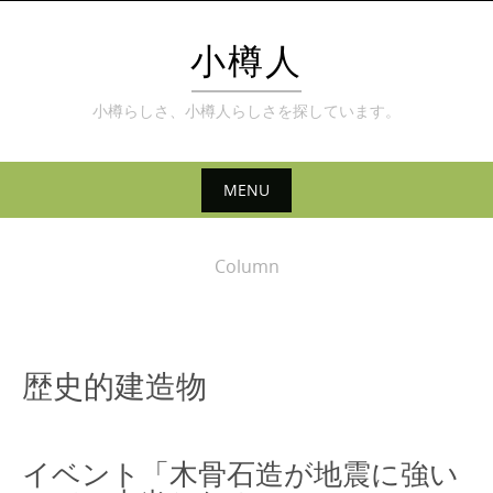
Skip
to
小樽人
content
小樽らしさ、小樽人らしさを探しています。
MENU
Skip
to
Column
content
歴史的建造物
イベント「木骨石造が地震に強い