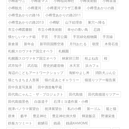
小樽産ウニ
小樽産マス
小樽稲荷神社
小樽美術館
小樽茶屋
小樽観光
小樽運河
小樽運河プラザ三番庫
小樽雪あかりの路
小樽雪あかりの路16
小樽雪あかりの路2011
小樽雪あかりの路2013
小樽駅
山下絵理奈
巣穴へ帰る
市立小樽図書館
市立小樽美術館
幸せの青い鳥
忍路
懐かしいマッチ箱
手宮
手宮公園
手宮緑化植物園
手宮線
新倉屋
新年会
新羽田国際空港
月刊おたる
朝里
木骨石造
札幌スロヴァキア国立オペラ
札幌圏
札幌圏スロヴァキア国立オペラ
林家卯三郎
桂よね吉
桜
武市知子
武石聡
歴史的建造物
水天宮
浜カフェ
海辺のこどもアートワークショップ
海鮮やよし丼
消防犬ぶん公
猫とちまちま人形展
猫の足あとギャラリー
猫巡りツアー報告展
田中良直写真展
田中酒造亀甲蔵
田代島にゃんこ・ザ・プロジェクト
田代島猫
田代島猫巡りツアー
田代島猫景色
白坂道子
石澤ミヨ遺作展・小樽
祝津パノラマ展望台
祝津展望台
私の小樽
第一ゴム
籠と猫
群来
藪半
豊足神社
豊足神社例大祭
輝楽飯店
野瀬栄進
鉄板カツミート
銀鱗荘
銭函
銭函KAMOME