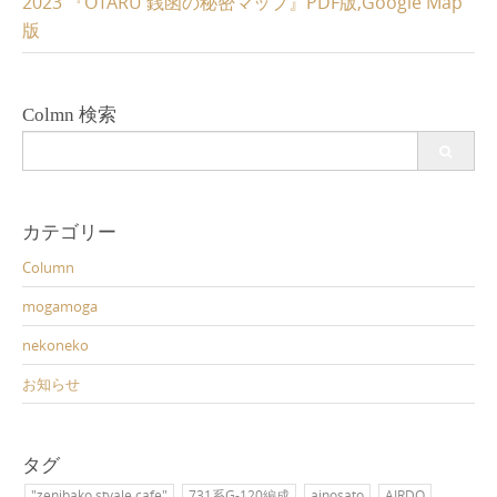
2023 『OTARU 銭函の秘密マップ』PDF版,Google Map
版
Colmn 検索
Search
for:
カテゴリー
Column
mogamoga
nekoneko
お知らせ
タグ
"zenibako styale cafe"
731系G-120編成
ainosato
AIRDO