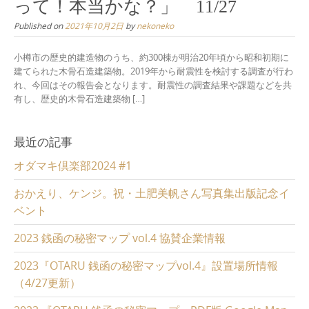
って！本当かな？」 11/27
Published on
2021年10月2日
by
nekoneko
小樽市の歴史的建造物のうち、約300棟が明治20年頃から昭和初期に
建てられた木骨石造建築物。2019年から耐震性を検討する調査が行わ
れ、今回はその報告会となります。耐震性の調査結果や課題などを共
有し、歴史的木骨石造建築物 […]
最近の記事
オダマキ倶楽部2024 #1
おかえり、ケンジ。祝・土肥美帆さん写真集出版記念イ
ベント
2023 銭函の秘密マップ vol.4 協賛企業情報
2023『OTARU 銭函の秘密マップvol.4』設置場所情報
（4/27更新）