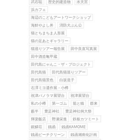
武石聡
歴史的建造物
水天宮
浜カフェ
海辺のこどもアートワークショップ
海鮮やよし丼
消防犬ぶん公
猫とちまちま人形展
猫の足あとギャラリー
猫巡りツアー報告展
田中良直写真展
田中酒造亀甲蔵
田代島にゃんこ・ザ・プロジェクト
田代島猫
田代島猫巡りツアー
田代島猫景色
白坂道子
石澤ミヨ遺作展・小樽
祝津パノラマ展望台
祝津展望台
私の小樽
第一ゴム
籠と猫
群来
藪半
豊足神社
豊足神社例大祭
輝楽飯店
野瀬栄進
鉄板カツミート
銀鱗荘
銭函
銭函KAMOME
銭函ビーチクリーン
銭函湘南化計画