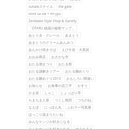
sunaieスナイエ
the gate
vivre sa vie + mi-yyu
Zenibako Style Shop & Garelly
「OTARU 銭函の秘密マップ」
あとりゑ・クレール
あまとう
あまとうのクリームあんみつ
あんかけ焼きそば
えびす岩・大黒岩
おおみ商店
おさかな市
おたる潮まつり
おたる祭
おたる謎解きツアー
おたる雛めぐり
おたる雛めぐり2013
おもしろい間違い
お知らせ
お食事の店三平
かすり
かま栄
しゃこ
じょっぱり亭
ちまちま人形
つくし牧田
つちのね
なえぼ
にっぽん丸
ふわラー写真展
ほっこり温まりたいね
みんなケンジが好きになる
みんなケンジを好きになる
ゆうたろう