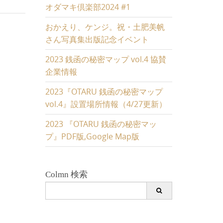
オダマキ倶楽部2024 #1
おかえり、ケンジ。祝・土肥美帆
さん写真集出版記念イベント
2023 銭函の秘密マップ vol.4 協賛
企業情報
2023『OTARU 銭函の秘密マップ
vol.4』設置場所情報（4/27更新）
2023 『OTARU 銭函の秘密マッ
プ』PDF版,Google Map版
Colmn 検索
Search
for: