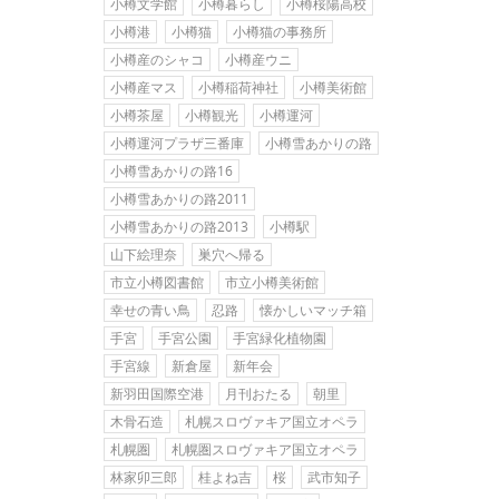
小樽文学館
小樽暮らし
小樽桜陽高校
小樽港
小樽猫
小樽猫の事務所
小樽産のシャコ
小樽産ウニ
小樽産マス
小樽稲荷神社
小樽美術館
小樽茶屋
小樽観光
小樽運河
小樽運河プラザ三番庫
小樽雪あかりの路
小樽雪あかりの路16
小樽雪あかりの路2011
小樽雪あかりの路2013
小樽駅
山下絵理奈
巣穴へ帰る
市立小樽図書館
市立小樽美術館
幸せの青い鳥
忍路
懐かしいマッチ箱
手宮
手宮公園
手宮緑化植物園
手宮線
新倉屋
新年会
新羽田国際空港
月刊おたる
朝里
木骨石造
札幌スロヴァキア国立オペラ
札幌圏
札幌圏スロヴァキア国立オペラ
林家卯三郎
桂よね吉
桜
武市知子