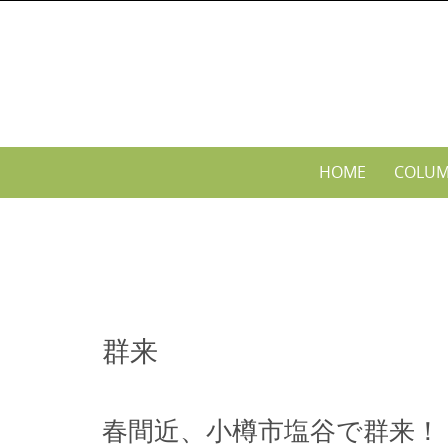
Skip
to
content
Skip
HOME
COLU
to
content
群来
春間近、小樽市塩谷で群来！