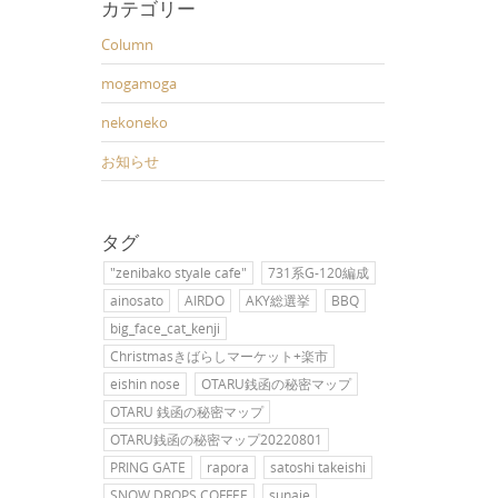
カテゴリー
Column
mogamoga
nekoneko
お知らせ
タグ
"zenibako styale cafe"
731系G-120編成
ainosato
AIRDO
AKY総選挙
BBQ
big_face_cat_kenji
Christmasきばらしマーケット+楽市
eishin nose
OTARU銭函の秘密マップ
OTARU 銭函の秘密マップ
OTARU銭函の秘密マップ20220801
PRING GATE
rapora
satoshi takeishi
SNOW DROPS COFFEE
sunaie