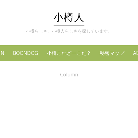
小樽人
小樽らしさ、小樽人らしさを探しています。
MN
BOONDOG
小樽これどーこだ？
秘密マップ
A
Column