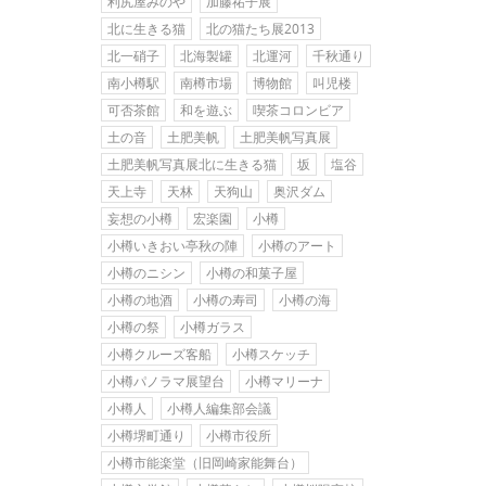
利尻屋みのや
加藤祐子展
北に生きる猫
北の猫たち展2013
北一硝子
北海製罐
北運河
千秋通り
南小樽駅
南樽市場
博物館
叫児楼
可否茶館
和を遊ぶ
喫茶コロンビア
土の音
土肥美帆
土肥美帆写真展
土肥美帆写真展北に生きる猫
坂
塩谷
天上寺
天林
天狗山
奥沢ダム
妄想の小樽
宏楽園
小樽
小樽いきおい亭秋の陣
小樽のアート
小樽のニシン
小樽の和菓子屋
小樽の地酒
小樽の寿司
小樽の海
小樽の祭
小樽ガラス
小樽クルーズ客船
小樽スケッチ
小樽パノラマ展望台
小樽マリーナ
小樽人
小樽人編集部会議
小樽堺町通り
小樽市役所
小樽市能楽堂（旧岡崎家能舞台）