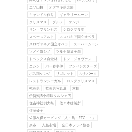
エゾ山桜
オダマキ倶楽部
キャンドル作り
ギャラリームーン
クリスマス
グルメ
ケンジ
サン・プリンセス
シロクマ食堂
スペースアルト
スロバキア国立オペラ
スロヴァキア国立オペラ
スーパームーン
ソメイヨシノ
ツルヤ餅菓子舗
トベックス自遊林
ドン・ジョヴァンニ
ニシン
パー券事件
フンペシスターズ
ボス猫ケンジ
リゴレット
ルナパーク
レストランシーガル
ロングクリスマス
乾英男
乾英男写真展
京橋
伊勢鮨JR小樽駅タルシェ店
住吉神社例大祭
佐々木縫製所
佐藤優子
佐藤友保カービング「人・鳥・ETC・・」
余市
入船市場
全日本フライ協会