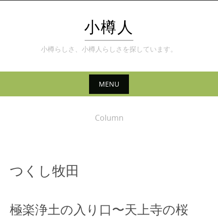
Skip
to
小樽人
content
小樽らしさ、小樽人らしさを探しています。
MENU
Skip
to
Column
content
つくし牧田
極楽浄土の入り口〜天上寺の桜