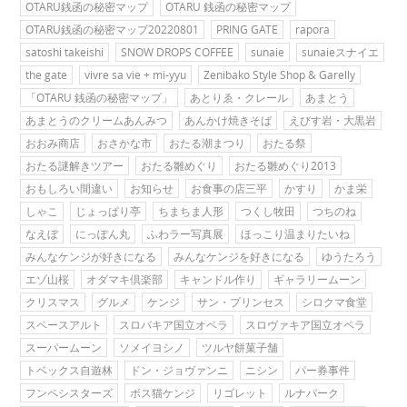
OTARU銭函の秘密マップ
OTARU 銭函の秘密マップ
OTARU銭函の秘密マップ20220801
PRING GATE
rapora
satoshi takeishi
SNOW DROPS COFFEE
sunaie
sunaieスナイエ
the gate
vivre sa vie + mi-yyu
Zenibako Style Shop & Garelly
「OTARU 銭函の秘密マップ」
あとりゑ・クレール
あまとう
あまとうのクリームあんみつ
あんかけ焼きそば
えびす岩・大黒岩
おおみ商店
おさかな市
おたる潮まつり
おたる祭
おたる謎解きツアー
おたる雛めぐり
おたる雛めぐり2013
おもしろい間違い
お知らせ
お食事の店三平
かすり
かま栄
しゃこ
じょっぱり亭
ちまちま人形
つくし牧田
つちのね
なえぼ
にっぽん丸
ふわラー写真展
ほっこり温まりたいね
みんなケンジが好きになる
みんなケンジを好きになる
ゆうたろう
エゾ山桜
オダマキ倶楽部
キャンドル作り
ギャラリームーン
クリスマス
グルメ
ケンジ
サン・プリンセス
シロクマ食堂
スペースアルト
スロバキア国立オペラ
スロヴァキア国立オペラ
スーパームーン
ソメイヨシノ
ツルヤ餅菓子舗
トベックス自遊林
ドン・ジョヴァンニ
ニシン
パー券事件
フンペシスターズ
ボス猫ケンジ
リゴレット
ルナパーク