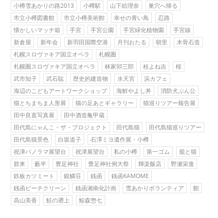
小樽雪あかりの路2013
小樽駅
山下絵理奈
巣穴へ帰る
市立小樽図書館
市立小樽美術館
幸せの青い鳥
忍路
懐かしいマッチ箱
手宮
手宮公園
手宮緑化植物園
手宮線
新倉屋
新年会
新羽田国際空港
月刊おたる
朝里
木骨石造
札幌スロヴァキア国立オペラ
札幌圏
札幌圏スロヴァキア国立オペラ
林家卯三郎
桂よね吉
桜
武市知子
武石聡
歴史的建造物
水天宮
浜カフェ
海辺のこどもアートワークショップ
海鮮やよし丼
消防犬ぶん公
猫とちまちま人形展
猫の足あとギャラリー
猫巡りツアー報告展
田中良直写真展
田中酒造亀甲蔵
田代島にゃんこ・ザ・プロジェクト
田代島猫
田代島猫巡りツアー
田代島猫景色
白坂道子
石澤ミヨ遺作展・小樽
祝津パノラマ展望台
祝津展望台
私の小樽
第一ゴム
籠と猫
群来
藪半
豊足神社
豊足神社例大祭
輝楽飯店
野瀬栄進
鉄板カツミート
銀鱗荘
銭函
銭函KAMOME
銭函ビーチクリーン
銭函湘南化計画
雪あかりボランティア
館
高山美香
鮭の遡上
鯨森惣七