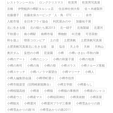
レストランシーガル
ロングクリスマス
乾英男
乾英男写真展
京橋
伊勢鮨JR小樽駅タルシェ店
住吉神社例大祭
佐々木縫製所
佐藤優子
佐藤友保カービング「人・鳥・ETC・・」
余市
入船市場
全日本フライ協会
利尻屋みのや
加藤祐子展
北に生きる猫
北の猫たち展2013
北一硝子
北海製罐
北運河
千秋通り
南小樽駅
南樽市場
博物館
叫児楼
可否茶館
和を遊ぶ
喫茶コロンビア
土の音
土肥美帆
土肥美帆写真展
土肥美帆写真展北に生きる猫
坂
塩谷
天上寺
天林
天狗山
奥沢ダム
妄想の小樽
宏楽園
小樽
小樽いきおい亭秋の陣
小樽のアート
小樽のニシン
小樽の和菓子屋
小樽の地酒
小樽の寿司
小樽の海
小樽の祭
小樽ガラス
小樽クルーズ客船
小樽スケッチ
小樽パノラマ展望台
小樽マリーナ
小樽人
小樽人編集部会議
小樽堺町通り
小樽市役所
小樽市能楽堂（旧岡崎家能舞台）
小樽文学館
小樽暮らし
小樽桜陽高校
小樽港
小樽猫
小樽猫の事務所
小樽産のシャコ
小樽産ウニ
小樽産マス
小樽稲荷神社
小樽美術館
小樽茶屋
小樽観光
小樽運河
小樽運河プラザ三番庫
小樽雪あかりの路
小樽雪あかりの路16
小樽雪あかりの路2011