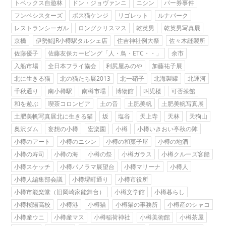
トベックス自遊林
ドン・ジョヴァンニ
ニシン
パー券事件
フンペシスターズ
ボス猫ケンジ
リゴレット
ルナパーク
レストランシーガル
ロングクリスマス
乾英男
乾英男写真展
京橋
伊勢鮨JR小樽駅タルシェ店
住吉神社例大祭
佐々木縫製所
佐藤優子
佐藤友保カービング「人・鳥・ETC・・」
余市
入船市場
全日本フライ協会
利尻屋みのや
加藤祐子展
北に生きる猫
北の猫たち展2013
北一硝子
北海製罐
北運河
千秋通り
南小樽駅
南樽市場
博物館
叫児楼
可否茶館
和を遊ぶ
喫茶コロンビア
土の音
土肥美帆
土肥美帆写真展
土肥美帆写真展北に生きる猫
坂
塩谷
天上寺
天林
天狗山
奥沢ダム
妄想の小樽
宏楽園
小樽
小樽いきおい亭秋の陣
小樽のアート
小樽のニシン
小樽の和菓子屋
小樽の地酒
小樽の寿司
小樽の海
小樽の祭
小樽ガラス
小樽クルーズ客船
小樽スケッチ
小樽パノラマ展望台
小樽マリーナ
小樽人
小樽人編集部会議
小樽堺町通り
小樽市役所
小樽市能楽堂（旧岡崎家能舞台）
小樽文学館
小樽暮らし
小樽桜陽高校
小樽港
小樽猫
小樽猫の事務所
小樽産のシャコ
小樽産ウニ
小樽産マス
小樽稲荷神社
小樽美術館
小樽茶屋