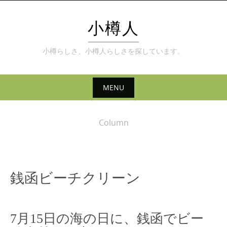
Skip
to
小樽人
content
小樽らしさ、小樽人らしさを探しています。
MENU
Skip
to
Column
content
銭函ビーチクリーン
7月15日の海の日に、銭函でビー