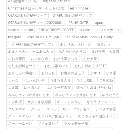
AKY総選挙
BBQ
big_face_cat_kenji
Christmasきばらしマーケット+楽市
eishin nose
OTARU銭函の秘密マップ
OTARU 銭函の秘密マップ
OTARU銭函の秘密マップ20220801
PRING GATE
rapora
satoshi takeishi
SNOW DROPS COFFEE
sunaie
sunaieスナイエ
the gate
vivre sa vie + mi-yyu
Zenibako Style Shop & Garelly
「OTARU 銭函の秘密マップ」
あとりゑ・クレール
あまとう
あまとうのクリームあんみつ
あんかけ焼きそば
えびす岩・大黒岩
おおみ商店
おさかな市
おたる潮まつり
おたる祭
おたる謎解きツアー
おたる雛めぐり
おたる雛めぐり2013
おもしろい間違い
お知らせ
お食事の店三平
かすり
かま栄
しゃこ
じょっぱり亭
ちまちま人形
つくし牧田
つちのね
なえぼ
にっぽん丸
ふわラー写真展
ほっこり温まりたいね
みんなケンジが好きになる
みんなケンジを好きになる
ゆうたろう
エゾ山桜
オダマキ倶楽部
キャンドル作り
ギャラリームーン
クリスマス
グルメ
ケンジ
サン・プリンセス
シロクマ食堂
スペースアルト
スロバキア国立オペラ
スロヴァキア国立オペラ
スーパームーン
ソメイヨシノ
ツルヤ餅菓子舗