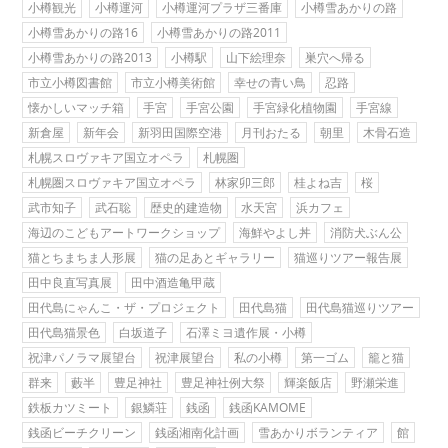
小樽観光
小樽運河
小樽運河プラザ三番庫
小樽雪あかりの路
小樽雪あかりの路16
小樽雪あかりの路2011
小樽雪あかりの路2013
小樽駅
山下絵理奈
巣穴へ帰る
市立小樽図書館
市立小樽美術館
幸せの青い鳥
忍路
懐かしいマッチ箱
手宮
手宮公園
手宮緑化植物園
手宮線
新倉屋
新年会
新羽田国際空港
月刊おたる
朝里
木骨石造
札幌スロヴァキア国立オペラ
札幌圏
札幌圏スロヴァキア国立オペラ
林家卯三郎
桂よね吉
桜
武市知子
武石聡
歴史的建造物
水天宮
浜カフェ
海辺のこどもアートワークショップ
海鮮やよし丼
消防犬ぶん公
猫とちまちま人形展
猫の足あとギャラリー
猫巡りツアー報告展
田中良直写真展
田中酒造亀甲蔵
田代島にゃんこ・ザ・プロジェクト
田代島猫
田代島猫巡りツアー
田代島猫景色
白坂道子
石澤ミヨ遺作展・小樽
祝津パノラマ展望台
祝津展望台
私の小樽
第一ゴム
籠と猫
群来
藪半
豊足神社
豊足神社例大祭
輝楽飯店
野瀬栄進
鉄板カツミート
銀鱗荘
銭函
銭函KAMOME
銭函ビーチクリーン
銭函湘南化計画
雪あかりボランティア
館