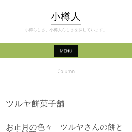
Skip
to
小樽人
content
小樽らしさ、小樽人らしさを探しています。
MENU
Skip
to
Column
content
ツルヤ餅菓子舗
お正月の色々 ツルヤさんの餅と