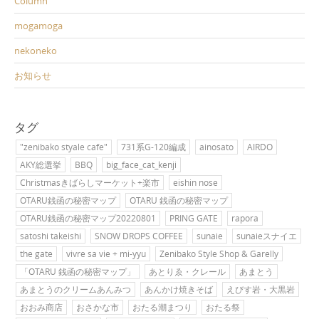
Column
mogamoga
nekoneko
お知らせ
タグ
"zenibako styale cafe"
731系G-120編成
ainosato
AIRDO
AKY総選挙
BBQ
big_face_cat_kenji
Christmasきばらしマーケット+楽市
eishin nose
OTARU銭函の秘密マップ
OTARU 銭函の秘密マップ
OTARU銭函の秘密マップ20220801
PRING GATE
rapora
satoshi takeishi
SNOW DROPS COFFEE
sunaie
sunaieスナイエ
the gate
vivre sa vie + mi-yyu
Zenibako Style Shop & Garelly
「OTARU 銭函の秘密マップ」
あとりゑ・クレール
あまとう
あまとうのクリームあんみつ
あんかけ焼きそば
えびす岩・大黒岩
おおみ商店
おさかな市
おたる潮まつり
おたる祭