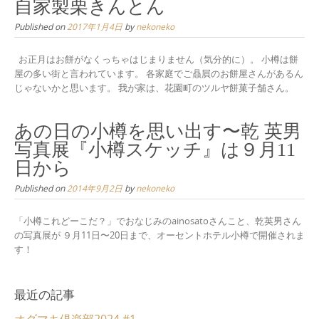
自家製栗きんとん
Published on
2017年1月4日
by
nekoneko
お正月はお餅がなくっちゃはじまりません（気分的に）。 小樽は餅
屋の多い街と言われています。 各家庭でご贔屓のお餅屋さんがあるん
じゃないかと思います。 我が家は、花園町のツルヤ餅菓子舗さん。
あの日の小樽を思い出す〜乾 英男
写真展『小樽スケッチ』は９月11
日から
Published on
2014年9月2日
by
nekoneko
「小樽これどーこだ？」でおなじみのainosatoさんこと、乾英男さん
の写真展が ９月11日〜20日まで、オーセントホテル小樽で開催されま
す！
最近の記事
オダマキ倶楽部2024 #1