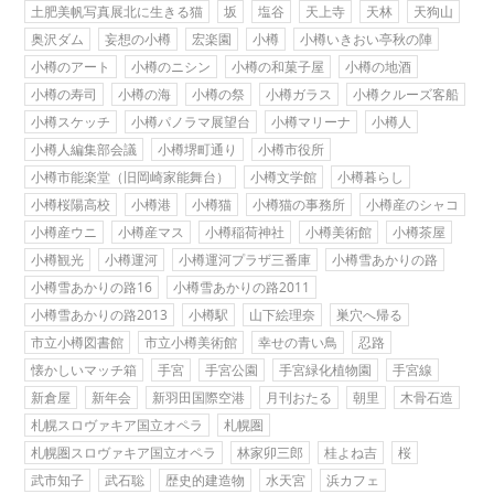
土肥美帆写真展北に生きる猫
坂
塩谷
天上寺
天林
天狗山
奥沢ダム
妄想の小樽
宏楽園
小樽
小樽いきおい亭秋の陣
小樽のアート
小樽のニシン
小樽の和菓子屋
小樽の地酒
小樽の寿司
小樽の海
小樽の祭
小樽ガラス
小樽クルーズ客船
小樽スケッチ
小樽パノラマ展望台
小樽マリーナ
小樽人
小樽人編集部会議
小樽堺町通り
小樽市役所
小樽市能楽堂（旧岡崎家能舞台）
小樽文学館
小樽暮らし
小樽桜陽高校
小樽港
小樽猫
小樽猫の事務所
小樽産のシャコ
小樽産ウニ
小樽産マス
小樽稲荷神社
小樽美術館
小樽茶屋
小樽観光
小樽運河
小樽運河プラザ三番庫
小樽雪あかりの路
小樽雪あかりの路16
小樽雪あかりの路2011
小樽雪あかりの路2013
小樽駅
山下絵理奈
巣穴へ帰る
市立小樽図書館
市立小樽美術館
幸せの青い鳥
忍路
懐かしいマッチ箱
手宮
手宮公園
手宮緑化植物園
手宮線
新倉屋
新年会
新羽田国際空港
月刊おたる
朝里
木骨石造
札幌スロヴァキア国立オペラ
札幌圏
札幌圏スロヴァキア国立オペラ
林家卯三郎
桂よね吉
桜
武市知子
武石聡
歴史的建造物
水天宮
浜カフェ