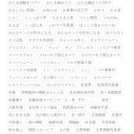
おたる謎解きツアー
おたる雛めぐり
おたる雛めぐり2013
おもしろい間違い
お知らせ
お食事の店三平
かすり
かま栄
しゃこ
じょっぱり亭
ちまちま人形
つくし牧田
つちのね
なえぼ
にっぽん丸
ふわラー写真展
ほっこり温まりたいね
みんなケンジが好きになる
みんなケンジを好きになる
ゆうたろう
エゾ山桜
オダマキ倶楽部
キャンドル作り
ギャラリームーン
クリスマス
グルメ
ケンジ
サン・プリンセス
シロクマ食堂
スペースアルト
スロバキア国立オペラ
スロヴァキア国立オペラ
スーパームーン
ソメイヨシノ
ツルヤ餅菓子舗
トベックス自遊林
ドン・ジョヴァンニ
ニシン
パー券事件
フンペシスターズ
ボス猫ケンジ
リゴレット
ルナパーク
レストランシーガル
ロングクリスマス
乾英男
乾英男写真展
京橋
伊勢鮨JR小樽駅タルシェ店
住吉神社例大祭
佐々木縫製所
佐藤優子
佐藤友保カービング「人・鳥・ETC・・」
余市
入船市場
全日本フライ協会
利尻屋みのや
加藤祐子展
北に生きる猫
北の猫たち展2013
北一硝子
北海製罐
北運河
千秋通り
南小樽駅
南樽市場
博物館
叫児楼
可否茶館
和を遊ぶ
喫茶コロンビア
土の音
土肥美帆
土肥美帆写真展