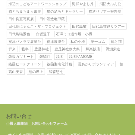
海辺のこどもアートワークショップ
海鮮やよし丼
消防犬ぶん公
猫とちまちま人形展
猫の足あとギャラリー
猫巡りツアー報告展
田中良直写真展
田中酒造亀甲蔵
田代島にゃんこ・ザ・プロジェクト
田代島猫
田代島猫巡りツアー
田代島猫景色
白坂道子
石澤ミヨ遺作展・小樽
祝津パノラマ展望台
祝津展望台
私の小樽
第一ゴム
籠と猫
群来
藪半
豊足神社
豊足神社例大祭
輝楽飯店
野瀬栄進
鉄板カツミート
銀鱗荘
銭函
銭函KAMOME
銭函ビーチクリーン
銭函湘南化計画
雪あかりボランティア
館
高山美香
鮭の遡上
鯨森惣七
お問い合せ
小樽人編集部 お問い合わせフォーム
※サイト内の図版・文章の転載については事前にお問い合わせください